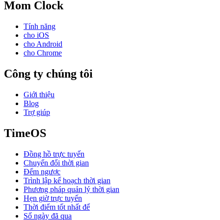
Mom Clock
Tính năng
cho iOS
cho Android
cho Chrome
Công ty chúng tôi
Giới thiệu
Blog
Trợ giúp
TimeOS
Đồng hồ trực tuyến
Chuyển đổi thời gian
Đếm ngược
Trình lập kế hoạch thời gian
Phương pháp quản lý thời gian
Hẹn giờ trực tuyến
Thời điểm tốt nhất để
Số ngày đã qua