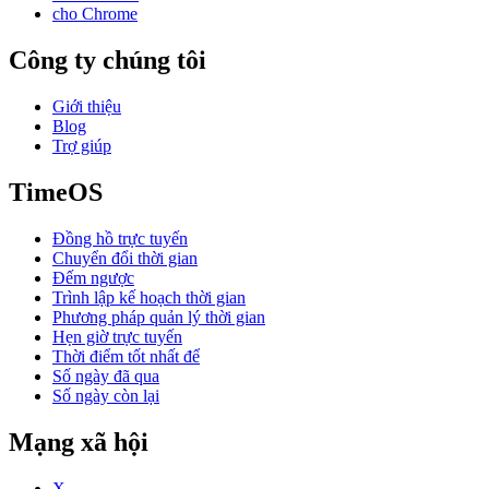
cho Chrome
Công ty chúng tôi
Giới thiệu
Blog
Trợ giúp
TimeOS
Đồng hồ trực tuyến
Chuyển đổi thời gian
Đếm ngược
Trình lập kế hoạch thời gian
Phương pháp quản lý thời gian
Hẹn giờ trực tuyến
Thời điểm tốt nhất để
Số ngày đã qua
Số ngày còn lại
Mạng xã hội
X