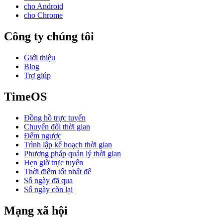
cho Android
cho Chrome
Công ty chúng tôi
Giới thiệu
Blog
Trợ giúp
TimeOS
Đồng hồ trực tuyến
Chuyển đổi thời gian
Đếm ngược
Trình lập kế hoạch thời gian
Phương pháp quản lý thời gian
Hẹn giờ trực tuyến
Thời điểm tốt nhất để
Số ngày đã qua
Số ngày còn lại
Mạng xã hội