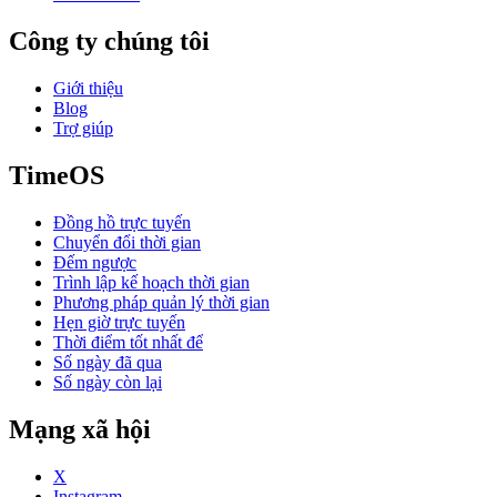
Công ty chúng tôi
Giới thiệu
Blog
Trợ giúp
TimeOS
Đồng hồ trực tuyến
Chuyển đổi thời gian
Đếm ngược
Trình lập kế hoạch thời gian
Phương pháp quản lý thời gian
Hẹn giờ trực tuyến
Thời điểm tốt nhất để
Số ngày đã qua
Số ngày còn lại
Mạng xã hội
X
Instagram