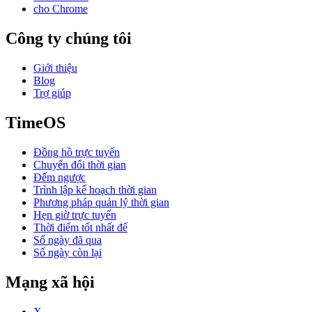
cho Chrome
Công ty chúng tôi
Giới thiệu
Blog
Trợ giúp
TimeOS
Đồng hồ trực tuyến
Chuyển đổi thời gian
Đếm ngược
Trình lập kế hoạch thời gian
Phương pháp quản lý thời gian
Hẹn giờ trực tuyến
Thời điểm tốt nhất để
Số ngày đã qua
Số ngày còn lại
Mạng xã hội
X