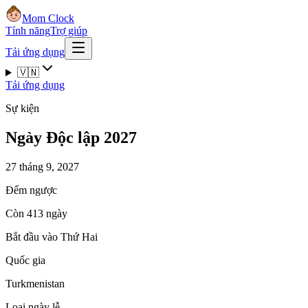
Mom Clock
Tính năng
Trợ giúp
Tải ứng dụng
🇻🇳
Tải ứng dụng
Sự kiện
Ngày Độc lập 2027
27 tháng 9, 2027
Đếm ngược
Còn 413 ngày
Bắt đầu vào Thứ Hai
Quốc gia
Turkmenistan
Loại ngày lễ