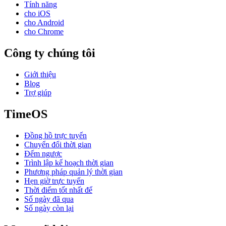
Tính năng
cho iOS
cho Android
cho Chrome
Công ty chúng tôi
Giới thiệu
Blog
Trợ giúp
TimeOS
Đồng hồ trực tuyến
Chuyển đổi thời gian
Đếm ngược
Trình lập kế hoạch thời gian
Phương pháp quản lý thời gian
Hẹn giờ trực tuyến
Thời điểm tốt nhất để
Số ngày đã qua
Số ngày còn lại