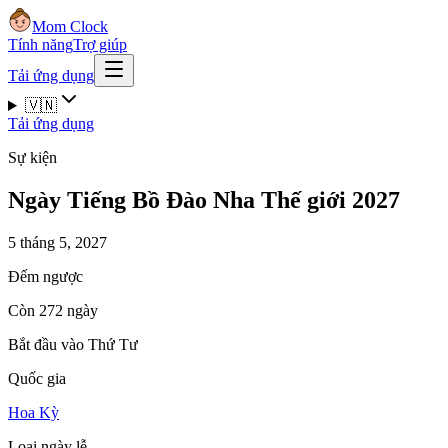
Mom Clock
Tính năng
Trợ giúp
Tải ứng dụng
🇻🇳
Tải ứng dụng
Sự kiện
Ngày Tiếng Bồ Đào Nha Thế giới 2027
5 tháng 5, 2027
Đếm ngược
Còn 272 ngày
Bắt đầu vào Thứ Tư
Quốc gia
Hoa Kỳ
Loại ngày lễ