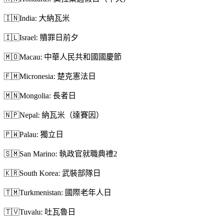
🇮🇳
India: 大納瓦米
🇮🇱
Israel: 贖罪日前夕
🇲🇴
Macau: 中華人民共和國國慶節
🇫🇲
Micronesia: 楚克憲法日
🇲🇳
Mongolia: 長者日
🇳🇵
Nepal: 納瓦米（達賽因）
🇵🇼
Palau: 獨立日
🇸🇲
San Marino: 執政官就職典禮2
🇰🇷
South Korea: 武裝部隊日
🇹🇲
Turkmenistan: 國際老年人日
🇹🇻
Tuvalu: 吐瓦魯日