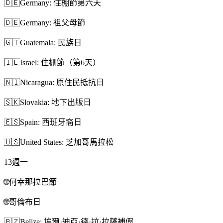
🇩🇪
Germany: 住棚節第六天
🇩🇪
Germany: 祖父母節
🇬🇹
Guatemala: 民族日
🇮🇱
Israel: 住棚節（第6天）
🇳🇮
Nicaragua: 原住民抵抗日
🇸🇰
Slovakia: 地下出版日
🇪🇸
Spain: 西班牙裔日
🇺🇸
United States: 芝加哥馬拉松
13
週一
🌐
何幸那拉巴節
🌐
哥倫布日
🇧🇿
Belize: 埃爾·迪亞·德·拉·拉薩補假