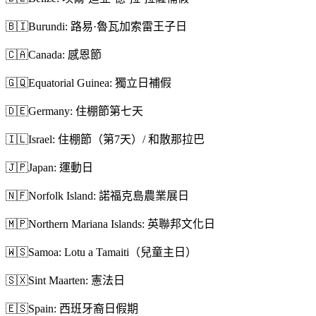
🇧🇮
Burundi: 路易·魯瓦加索雷王子日
🇨🇦
Canada: 感恩節
🇬🇶
Equatorial Guinea: 獨立日補假
🇩🇪
Germany: 住棚節第七天
🇮🇱
Israel: 住棚節（第7天）/ 和散那拉巴
🇯🇵
Japan: 運動日
🇳🇫
Norfolk Island: 諾福克島農業展日
🇲🇵
Northern Mariana Islands: 英聯邦文化日
🇼🇸
Samoa: Lotu a Tamaiti（兒童主日）
🇸🇽
Sint Maarten: 憲法日
🇪🇸
Spain: 西班牙裔日假期