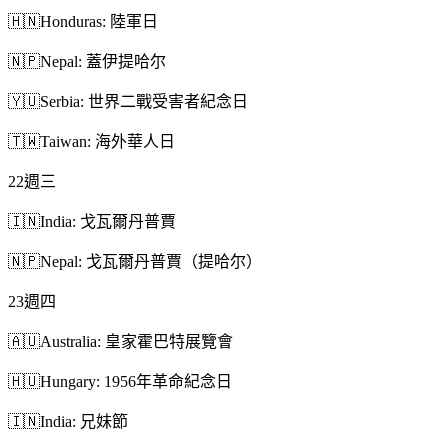
🇭🇳
Honduras: 陸軍日
🇳🇵
Nepal: 蓋伊提哈尔
🇾🇺
Serbia: 世界二戰受害者紀念日
🇹🇼
Taiwan: 海外華人日
22
週三
🇮🇳
India: 戈瓦爾丹普賈
🇳🇵
Nepal: 戈瓦爾丹普賈（提哈尔）
23
週四
🇦🇺
Australia: 皇家霍巴特展覽會
🇭🇺
Hungary: 1956年革命紀念日
🇮🇳
India: 兄妹節