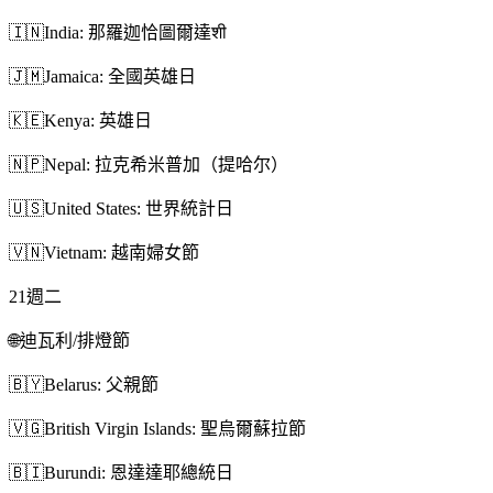
🇮🇳
India: 那羅迦恰圖爾達शी
🇯🇲
Jamaica: 全國英雄日
🇰🇪
Kenya: 英雄日
🇳🇵
Nepal: 拉克希米普加（提哈尔）
🇺🇸
United States: 世界統計日
🇻🇳
Vietnam: 越南婦女節
21
週二
🌐
迪瓦利/排燈節
🇧🇾
Belarus: 父親節
🇻🇬
British Virgin Islands: 聖烏爾蘇拉節
🇧🇮
Burundi: 恩達達耶總統日