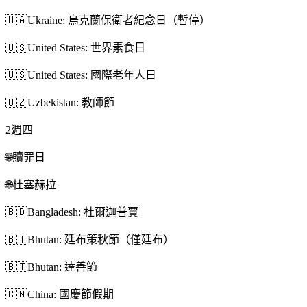
🇺🇦
Ukraine: 烏克蘭保衛者紀念日（暫停）
🇺🇸
United States: 世界素食日
🇺🇸
United States: 國際老年人日
🇺🇿
Uzbekistan: 教師節
2
週四
🌐
贖罪日
🌐
杜塞赫拉
🇧🇩
Bangladesh: 杜爾迦普賈
🇧🇹
Bhutan: 廷布策秋節（僅廷布）
🇧🇹
Bhutan: 達善節
🇨🇳
China: 國慶節假期