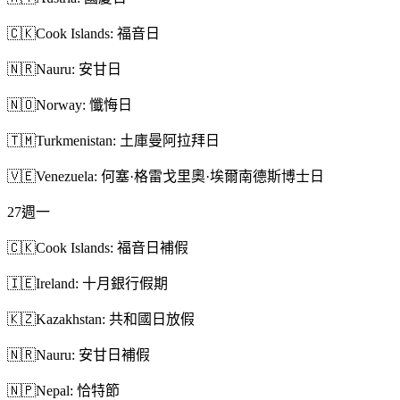
🇨🇰
Cook Islands: 福音日
🇳🇷
Nauru: 安甘日
🇳🇴
Norway: 懺悔日
🇹🇲
Turkmenistan: 土庫曼阿拉拜日
🇻🇪
Venezuela: 何塞·格雷戈里奧·埃爾南德斯博士日
27
週一
🇨🇰
Cook Islands: 福音日補假
🇮🇪
Ireland: 十月銀行假期
🇰🇿
Kazakhstan: 共和國日放假
🇳🇷
Nauru: 安甘日補假
🇳🇵
Nepal: 恰特節