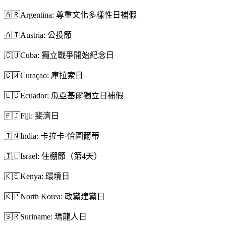
🇦🇷
Argentina: 尊重文化多樣性日補假
🇦🇹
Austria: 公投節
🇨🇺
Cuba: 獨立戰爭開始紀念日
🇨🇼
Curaçao: 庫拉索日
🇪🇨
Ecuador: 瓜亞基爾獨立日補假
🇫🇯
Fiji: 斐濟日
🇮🇳
India: 卡拉卡·恰圖爾蒂
🇮🇱
Israel: 住棚節（第4天）
🇰🇪
Kenya: 環境日
🇰🇵
North Korea: 政黨建黨日
🇸🇷
Suriname: 瑪龍人日