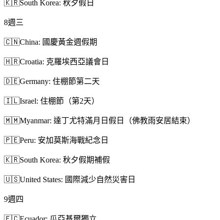
🇰🇷
South Korea: 秋夕假日
8
週三
🇨🇳
China: 國慶黃金週假期
🇭🇷
Croatia: 克羅埃西亞議會日
🇩🇪
Germany: 住棚節第二天
🇮🇱
Israel: 住棚節（第2天）
🇲🇲
Myanmar: 達丁尤特滿月日假日（佛教雨安居結束）
🇵🇪
Peru: 安加莫斯海戰紀念日
🇰🇷
South Korea: 秋夕假期補假
🇺🇸
United States: 國際減少自然災害日
9
週四
🇪🇨
Ecuador: 瓜亞基爾獨立