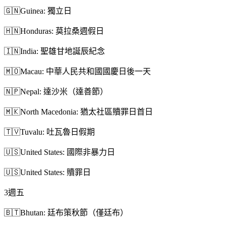
🇬🇳
Guinea: 獨立日
🇭🇳
Honduras: 莫拉桑週假日
🇮🇳
India: 聖雄甘地誕辰紀念
🇲🇴
Macau: 中華人民共和國國慶日後一天
🇳🇵
Nepal: 達沙米（達善節）
🇲🇰
North Macedonia: 猶太社區贖罪日首日
🇹🇻
Tuvalu: 吐瓦魯日假期
🇺🇸
United States: 國際非暴力日
🇺🇸
United States: 贖罪日
3
週五
🇧🇹
Bhutan: 廷布策秋節（僅廷布）