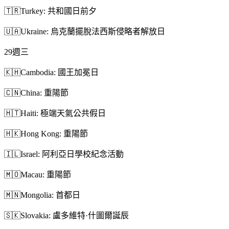
🇹🇷
Turkey: 共和國日前夕
🇺🇦
Ukraine: 烏克蘭擺脫法西斯侵略者解放日
29
週三
🇰🇭
Cambodia: 國王加冕日
🇨🇳
China: 重陽節
🇭🇹
Haiti: 極端天氣公共假日
🇭🇰
Hong Kong: 重陽節
🇮🇱
Israel: 阿利亞日學校紀念活動
🇲🇴
Macau: 重陽節
🇲🇳
Mongolia: 首都日
🇸🇰
Slovakia: 盧多維特·什圖爾誕辰