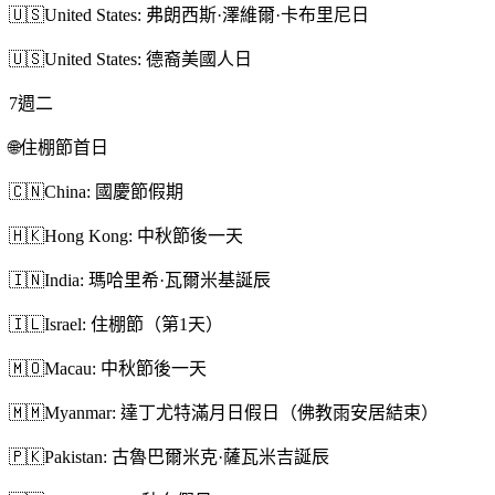
🇺🇸
United States: 弗朗西斯·澤維爾·卡布里尼日
🇺🇸
United States: 德裔美國人日
7
週二
🌐
住棚節首日
🇨🇳
China: 國慶節假期
🇭🇰
Hong Kong: 中秋節後一天
🇮🇳
India: 瑪哈里希·瓦爾米基誕辰
🇮🇱
Israel: 住棚節（第1天）
🇲🇴
Macau: 中秋節後一天
🇲🇲
Myanmar: 達丁尤特滿月日假日（佛教雨安居結束）
🇵🇰
Pakistan: 古魯巴爾米克·薩瓦米吉誕辰