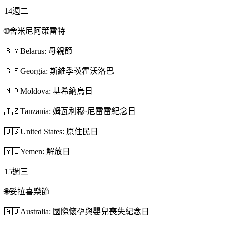
14
週二
🌐
舍米尼阿策雷特
🇧🇾
Belarus: 母親節
🇬🇪
Georgia: 斯維季茨霍沃洛巴
🇲🇩
Moldova: 基希納烏日
🇹🇿
Tanzania: 姆瓦利穆·尼雷雷紀念日
🇺🇸
United States: 原住民日
🇾🇪
Yemen: 解放日
15
週三
🌐
妥拉喜樂節
🇦🇺
Australia: 國際懷孕與嬰兒喪失紀念日