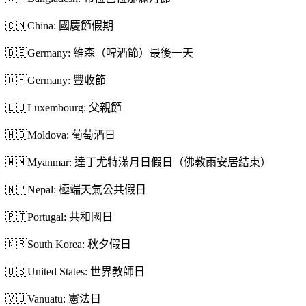
🇨🇳
China: 國慶節假期
🇩🇪
Germany: 維森（啤酒節）最後一天
🇩🇪
Germany: 豐收節
🇱🇺
Luxembourg: 父親節
🇲🇩
Moldova: 葡萄酒日
🇲🇲
Myanmar: 達丁尤特滿月日假日（佛教雨安居結束）
🇳🇵
Nepal: 極端天氣公共假日
🇵🇹
Portugal: 共和國日
🇰🇷
South Korea: 秋夕假日
🇺🇸
United States: 世界教師日
🇻🇺
Vanuatu: 憲法日