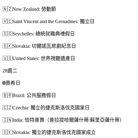
🇳🇿
New Zealand: 勞動節
🇻🇨
Saint Vincent and the Grenadines: 獨立日
🇸🇨
Seychelles: 總統就職典禮假日
🇸🇰
Slovakia: 切爾諾瓦悲劇紀念日
🇺🇸
United States: 世界視聽遺產日
28
週二
🌐
奧希日
🇧🇷
Brazil: 公共服務假日
🇨🇿
Czechia: 獨立的捷克斯洛伐克國家日
🇮🇳
India: 恰特普賈（普拉提哈爾薩什蒂/蘇里亞薩什蒂）
🇸🇰
Slovakia: 獨立的捷克斯洛伐克國家成立