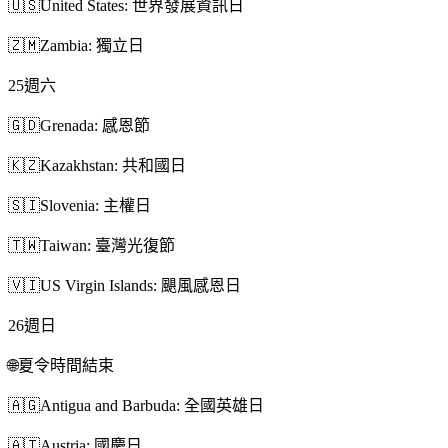
🇺🇸
United States: 世界發展資訊日
🇿🇲
Zambia: 獨立日
25
週六
🇬🇩
Grenada: 感恩節
🇰🇿
Kazakhstan: 共和國日
🇸🇮
Slovenia: 主權日
🇹🇼
Taiwan: 臺灣光復節
🇻🇮
US Virgin Islands: 颶風感恩日
26
週日
🌐
夏令時間結束
🇦🇬
Antigua and Barbuda: 全國英雄日
🇦🇹
Austria: 國慶日