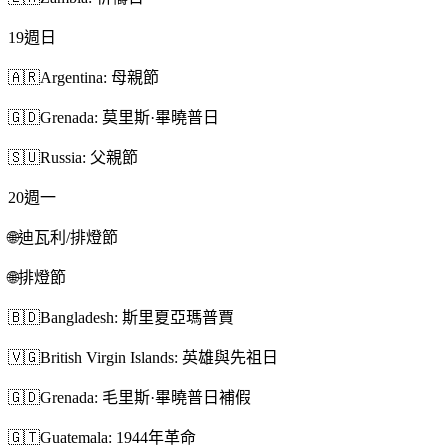
19
週日
🇦🇷
Argentina: 母親節
🇬🇩
Grenada: 莫里斯·畢曉普日
🇸🇺
Russia: 父親節
20
週一
🌐
迪瓦利/排燈節
🌐
排燈節
🇧🇩
Bangladesh: 斯里夏亞瑪普賈
🇻🇬
British Virgin Islands: 英雄與先祖日
🇬🇩
Grenada: 毛里斯·畢曉普日補假
🇬🇹
Guatemala: 1944年革命