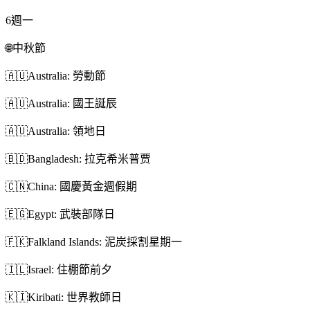
6
週一
🌐
中秋節
🇦🇺
Australia: 勞動節
🇦🇺
Australia: 國王誕辰
🇦🇺
Australia: 領地日
🇧🇩
Bangladesh: 拉克希米普贾
🇨🇳
China: 國慶黃金週假期
🇪🇬
Egypt: 武裝部隊日
🇫🇰
Falkland Islands: 泥炭採割星期一
🇮🇱
Israel: 住棚節前夕
🇰🇮
Kiribati: 世界教師日