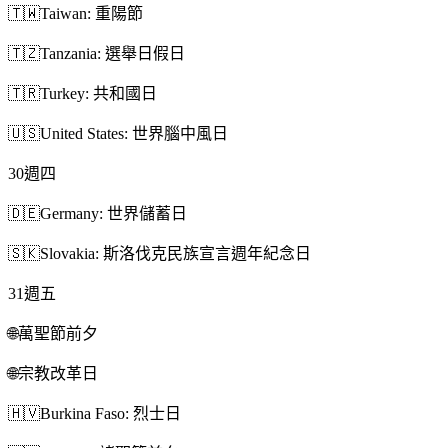
🇹🇼
Taiwan: 重陽節
🇹🇿
Tanzania: 選舉日假日
🇹🇷
Turkey: 共和國日
🇺🇸
United States: 世界腦中風日
30
週四
🇩🇪
Germany: 世界儲蓄日
🇸🇰
Slovakia: 斯洛伐克民族宣言週年紀念日
31
週五
🌐
萬聖節前夕
🌐
宗教改革日
🇭🇻
Burkina Faso: 烈士日