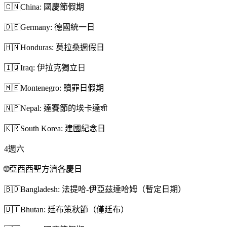
🇨🇳
China: 國慶節假期
🇩🇪
Germany: 德國統一日
🇭🇳
Honduras: 莫拉桑週假日
🇮🇶
Iraq: 伊拉克獨立日
🇲🇪
Montenegro: 贖罪日假期
🇳🇵
Nepal: 達賽節的埃卡達शी
🇰🇷
South Korea: 建國紀念日
4
週六
🌐
亞西西聖方濟各慶日
🇧🇩
Bangladesh: 法提哈-伊亞茲達哈姆（暫定日期）
🇧🇹
Bhutan: 廷布策秋節（僅廷布）