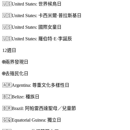
🇺🇸
United States: 世界候鳥日
🇺🇸
United States: 卡西米爾·普拉斯基日
🇺🇸
United States: 國際女童日
🇺🇸
United States: 羅伯特·E·李誕辰
12
週日
🌐
兩界發現日
🌐
去殖民化日
🇦🇷
Argentina: 尊重文化多樣性日
🇧🇿
Belize: 種族日
🇧🇷
Brazil: 阿帕雷西達聖母／兒童節
🇬🇶
Equatorial Guinea: 獨立日