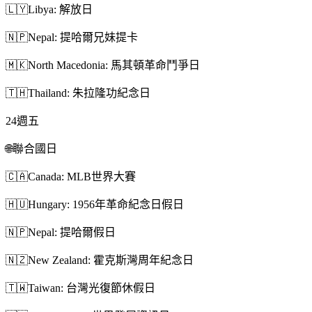
🇱🇾
Libya: 解放日
🇳🇵
Nepal: 提哈爾兄妹提卡
🇲🇰
North Macedonia: 馬其頓革命鬥爭日
🇹🇭
Thailand: 朱拉隆功紀念日
24
週五
🌐
聯合國日
🇨🇦
Canada: MLB世界大賽
🇭🇺
Hungary: 1956年革命紀念日假日
🇳🇵
Nepal: 提哈爾假日
🇳🇿
New Zealand: 霍克斯灣周年紀念日
🇹🇼
Taiwan: 台灣光復節休假日