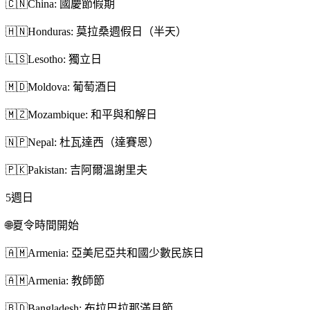
🇨🇳
China: 國慶節假期
🇭🇳
Honduras: 莫拉桑週假日（半天）
🇱🇸
Lesotho: 獨立日
🇲🇩
Moldova: 葡萄酒日
🇲🇿
Mozambique: 和平與和解日
🇳🇵
Nepal: 杜瓦達西（達賽恩）
🇵🇰
Pakistan: 吉阿爾溫謝里夫
5
週日
🌐
夏令時間開始
🇦🇲
Armenia: 亞美尼亞共和國少數民族日
🇦🇲
Armenia: 教師節
🇧🇩
Bangladesh: 布拉巴拉那滿月節