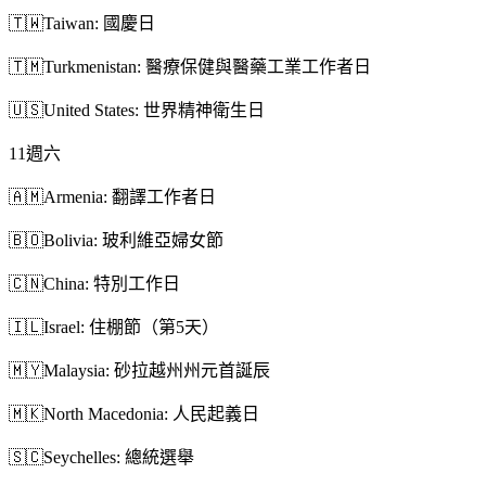
🇹🇼
Taiwan: 國慶日
🇹🇲
Turkmenistan: 醫療保健與醫藥工業工作者日
🇺🇸
United States: 世界精神衛生日
11
週六
🇦🇲
Armenia: 翻譯工作者日
🇧🇴
Bolivia: 玻利維亞婦女節
🇨🇳
China: 特別工作日
🇮🇱
Israel: 住棚節（第5天）
🇲🇾
Malaysia: 砂拉越州州元首誕辰
🇲🇰
North Macedonia: 人民起義日
🇸🇨
Seychelles: 總統選舉