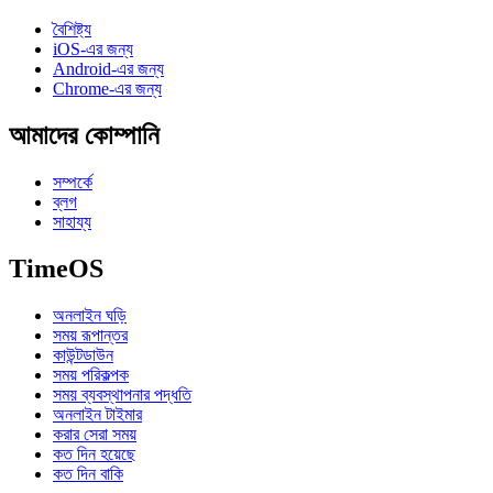
বৈশিষ্ট্য
iOS-এর জন্য
Android-এর জন্য
Chrome-এর জন্য
আমাদের কোম্পানি
সম্পর্কে
ব্লগ
সাহায্য
TimeOS
অনলাইন ঘড়ি
সময় রূপান্তর
কাউন্টডাউন
সময় পরিকল্পক
সময় ব্যবস্থাপনার পদ্ধতি
অনলাইন টাইমার
করার সেরা সময়
কত দিন হয়েছে
কত দিন বাকি