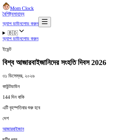
Mom Clock
বৈশিষ্ট্য
সাহায্য
অ্যাপ ডাউনলোড করুন
🇧🇩
অ্যাপ ডাউনলোড করুন
ইভেন্ট
বিশ্ব আজারবাইজানিদের সংহতি দিবস 2026
৩১ ডিসেম্বর, ২০২৬
কাউন্টডাউন
144 দিন বাকি
এটি বৃহস্পতিবার শুরু হবে
দেশ
আজারবাইজান
ছুটির ধরন