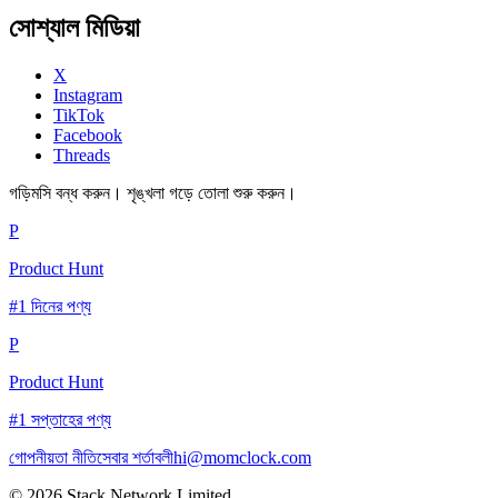
সোশ্যাল মিডিয়া
X
Instagram
TikTok
Facebook
Threads
গড়িমসি বন্ধ করুন। শৃঙ্খলা গড়ে তোলা শুরু করুন।
P
Product Hunt
#1 দিনের পণ্য
P
Product Hunt
#1 সপ্তাহের পণ্য
গোপনীয়তা নীতি
সেবার শর্তাবলী
hi@momclock.com
© 2026 Stack Network Limited