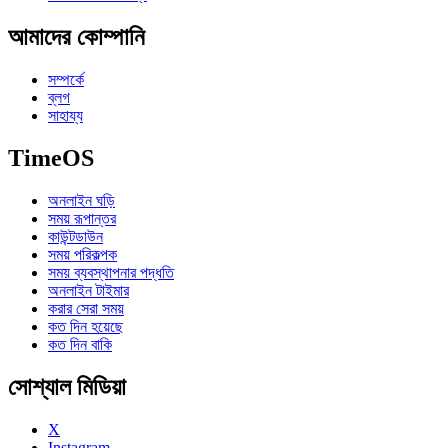
আমাদের কোম্পানি
সম্পর্কে
ব্লগ
সাহায্য
TimeOS
অনলাইন ঘড়ি
সময় রূপান্তর
কাউন্টডাউন
সময় পরিকল্পক
সময় ব্যবস্থাপনার পদ্ধতি
অনলাইন টাইমার
করার সেরা সময়
কত দিন হয়েছে
কত দিন বাকি
সোশ্যাল মিডিয়া
X
Instagram