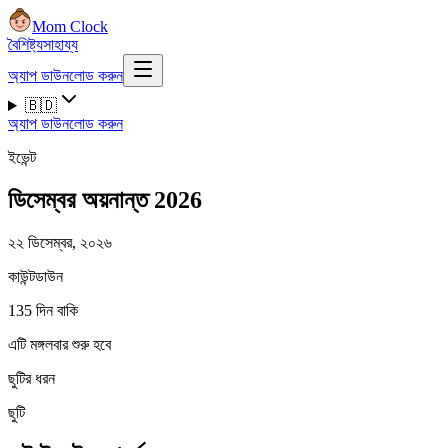
Mom Clock
বৈশিষ্ট্য
সাহায্য
অ্যাপ ডাউনলোড করুন
🇧🇩
অ্যাপ ডাউনলোড করুন
ইভেন্ট
ডিসেম্বর অয়নান্ত 2026
২২ ডিসেম্বর, ২০২৬
কাউন্টডাউন
135 দিন বাকি
এটি মঙ্গলবার শুরু হবে
ছুটির ধরন
ছুটি