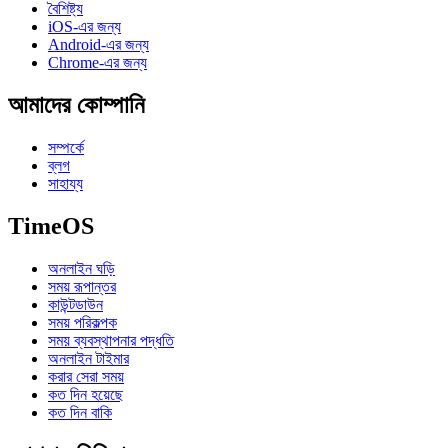
বৈশিষ্ট্য
iOS-এর জন্য
Android-এর জন্য
Chrome-এর জন্য
আমাদের কোম্পানি
সম্পর্কে
ব্লগ
সাহায্য
TimeOS
অনলাইন ঘড়ি
সময় রূপান্তর
কাউন্টডাউন
সময় পরিকল্পক
সময় ব্যবস্থাপনার পদ্ধতি
অনলাইন টাইমার
করার সেরা সময়
কত দিন হয়েছে
কত দিন বাকি