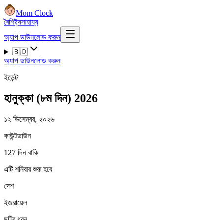
Mom Clock
বৈশিষ্ট্য
সাহায্য
অ্যাপ ডাউনলোড করুন
🇧🇩
অ্যাপ ডাউনলোড করুন
ইভেন্ট
হানুক্কা (৮ম দিন) 2026
১২ ডিসেম্বর, ২০২৬
কাউন্টডাউন
127 দিন বাকি
এটি শনিবার শুরু হবে
দেশ
ইজরায়েল
ছুটির ধরন