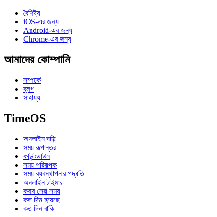
বৈশিষ্ট্য
iOS-এর জন্য
Android-এর জন্য
Chrome-এর জন্য
আমাদের কোম্পানি
সম্পর্কে
ব্লগ
সাহায্য
TimeOS
অনলাইন ঘড়ি
সময় রূপান্তর
কাউন্টডাউন
সময় পরিকল্পক
সময় ব্যবস্থাপনার পদ্ধতি
অনলাইন টাইমার
করার সেরা সময়
কত দিন হয়েছে
কত দিন বাকি