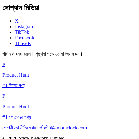
সোশ্যাল মিডিয়া
X
Instagram
TikTok
Facebook
Threads
গড়িমসি বন্ধ করুন। শৃঙ্খলা গড়ে তোলা শুরু করুন।
P
Product Hunt
#1 দিনের পণ্য
P
Product Hunt
#1 সপ্তাহের পণ্য
গোপনীয়তা নীতি
সেবার শর্তাবলী
hi@momclock.com
© 2026 Stack Network Limited