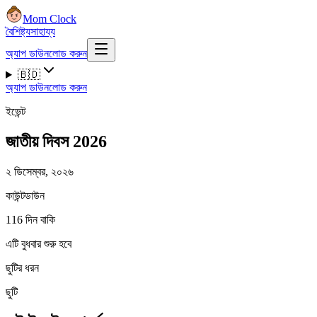
Mom Clock
বৈশিষ্ট্য
সাহায্য
অ্যাপ ডাউনলোড করুন
🇧🇩
অ্যাপ ডাউনলোড করুন
ইভেন্ট
জাতীয় দিবস 2026
২ ডিসেম্বর, ২০২৬
কাউন্টডাউন
116 দিন বাকি
এটি বুধবার শুরু হবে
ছুটির ধরন
ছুটি