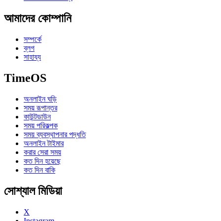
আমাদের কোম্পানি
সম্পর্কে
ব্লগ
সাহায্য
TimeOS
অনলাইন ঘড়ি
সময় রূপান্তর
কাউন্টডাউন
সময় পরিকল্পক
সময় ব্যবস্থাপনার পদ্ধতি
অনলাইন টাইমার
করার সেরা সময়
কত দিন হয়েছে
কত দিন বাকি
সোশ্যাল মিডিয়া
X
Instagram