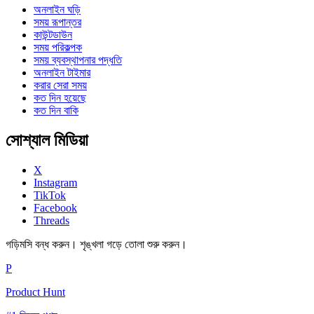
অনলাইন ঘড়ি
সময় রূপান্তর
কাউন্টডাউন
সময় পরিকল্পক
সময় ব্যবস্থাপনার পদ্ধতি
অনলাইন টাইমার
করার সেরা সময়
কত দিন হয়েছে
কত দিন বাকি
সোশ্যাল মিডিয়া
X
Instagram
TikTok
Facebook
Threads
গড়িমসি বন্ধ করুন। শৃঙ্খলা গড়ে তোলা শুরু করুন।
P
Product Hunt