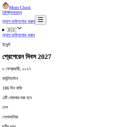
Mom Clock
বৈশিষ্ট্য
সাহায্য
অ্যাপ ডাউনলোড করুন
🇧🇩
অ্যাপ ডাউনলোড করুন
ইভেন্ট
প্রেশেরেন দিবস 2027
৮ ফেব্রুয়ারী, ২০২৭
কাউন্টডাউন
186 দিন বাকি
এটি সোমবার শুরু হবে
দেশ
স্লোভানিয়া
ছুটির ধরন