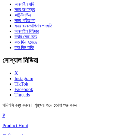
অনলাইন ঘড়ি
সময় রূপান্তর
কাউন্টডাউন
সময় পরিকল্পক
সময় ব্যবস্থাপনার পদ্ধতি
অনলাইন টাইমার
করার সেরা সময়
কত দিন হয়েছে
কত দিন বাকি
সোশ্যাল মিডিয়া
X
Instagram
TikTok
Facebook
Threads
গড়িমসি বন্ধ করুন। শৃঙ্খলা গড়ে তোলা শুরু করুন।
P
Product Hunt