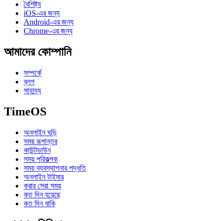
বৈশিষ্ট্য
iOS-এর জন্য
Android-এর জন্য
Chrome-এর জন্য
আমাদের কোম্পানি
সম্পর্কে
ব্লগ
সাহায্য
TimeOS
অনলাইন ঘড়ি
সময় রূপান্তর
কাউন্টডাউন
সময় পরিকল্পক
সময় ব্যবস্থাপনার পদ্ধতি
অনলাইন টাইমার
করার সেরা সময়
কত দিন হয়েছে
কত দিন বাকি