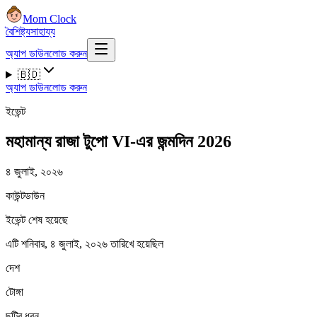
Mom Clock
বৈশিষ্ট্য
সাহায্য
অ্যাপ ডাউনলোড করুন
🇧🇩
অ্যাপ ডাউনলোড করুন
ইভেন্ট
মহামান্য রাজা টুপো VI-এর জন্মদিন 2026
৪ জুলাই, ২০২৬
কাউন্টডাউন
ইভেন্ট শেষ হয়েছে
এটি শনিবার, ৪ জুলাই, ২০২৬ তারিখে হয়েছিল
দেশ
টোঙ্গা
ছুটির ধরন