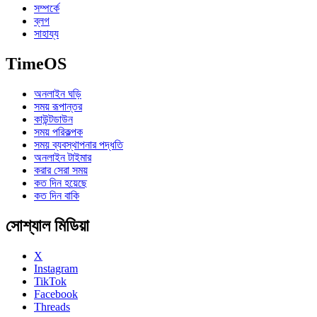
সম্পর্কে
ব্লগ
সাহায্য
TimeOS
অনলাইন ঘড়ি
সময় রূপান্তর
কাউন্টডাউন
সময় পরিকল্পক
সময় ব্যবস্থাপনার পদ্ধতি
অনলাইন টাইমার
করার সেরা সময়
কত দিন হয়েছে
কত দিন বাকি
সোশ্যাল মিডিয়া
X
Instagram
TikTok
Facebook
Threads