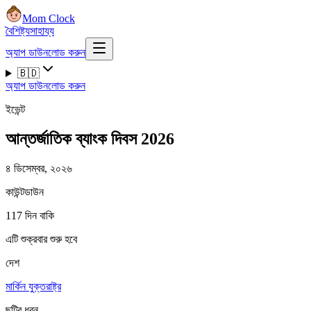
Mom Clock
বৈশিষ্ট্য
সাহায্য
অ্যাপ ডাউনলোড করুন
🇧🇩
অ্যাপ ডাউনলোড করুন
ইভেন্ট
আন্তর্জাতিক ব্যাংক দিবস 2026
৪ ডিসেম্বর, ২০২৬
কাউন্টডাউন
117 দিন বাকি
এটি শুক্রবার শুরু হবে
দেশ
মার্কিন যুক্তরাষ্ট্র
ছুটির ধরন