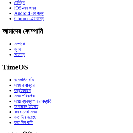
বৈশিষ্ট্য
iOS-এর জন্য
Android-এর জন্য
Chrome-এর জন্য
আমাদের কোম্পানি
সম্পর্কে
ব্লগ
সাহায্য
TimeOS
অনলাইন ঘড়ি
সময় রূপান্তর
কাউন্টডাউন
সময় পরিকল্পক
সময় ব্যবস্থাপনার পদ্ধতি
অনলাইন টাইমার
করার সেরা সময়
কত দিন হয়েছে
কত দিন বাকি