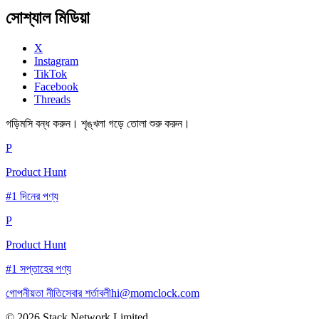
সোশ্যাল মিডিয়া
X
Instagram
TikTok
Facebook
Threads
গড়িমসি বন্ধ করুন। শৃঙ্খলা গড়ে তোলা শুরু করুন।
P
Product Hunt
#1 দিনের পণ্য
P
Product Hunt
#1 সপ্তাহের পণ্য
গোপনীয়তা নীতি
সেবার শর্তাবলী
hi@momclock.com
© 2026 Stack Network Limited