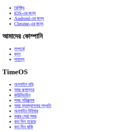
বৈশিষ্ট্য
iOS-এর জন্য
Android-এর জন্য
Chrome-এর জন্য
আমাদের কোম্পানি
সম্পর্কে
ব্লগ
সাহায্য
TimeOS
অনলাইন ঘড়ি
সময় রূপান্তর
কাউন্টডাউন
সময় পরিকল্পক
সময় ব্যবস্থাপনার পদ্ধতি
অনলাইন টাইমার
করার সেরা সময়
কত দিন হয়েছে
কত দিন বাকি