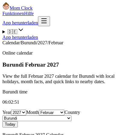
Mom Clock
Funktionen
Hilfe
App herunterladen
🇩🇪
App herunterladen
Calendar
/
Burundi
/
2027
/
Februar
Online calendar
Burundi
Februar 2027
View the full Februar 2027 calendar for Burundi with local
holidays, month facts, and quick links to nearby dates.
Burundi time
06:02:51
Year
Month
Country
Today
Burundi Februar 2027 Calendar