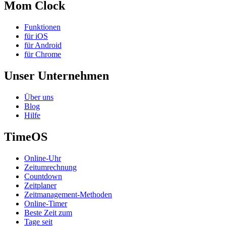
Mom Clock
Funktionen
für iOS
für Android
für Chrome
Unser Unternehmen
Über uns
Blog
Hilfe
TimeOS
Online-Uhr
Zeitumrechnung
Countdown
Zeitplaner
Zeitmanagement-Methoden
Online-Timer
Beste Zeit zum
Tage seit