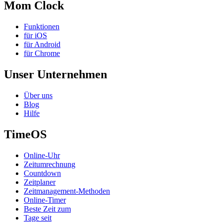
Mom Clock
Funktionen
für iOS
für Android
für Chrome
Unser Unternehmen
Über uns
Blog
Hilfe
TimeOS
Online-Uhr
Zeitumrechnung
Countdown
Zeitplaner
Zeitmanagement-Methoden
Online-Timer
Beste Zeit zum
Tage seit