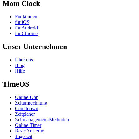
Mom Clock
Funktionen
für iOS
für Android
für Chrome
Unser Unternehmen
Über uns
Blog
Hilfe
TimeOS
Online-Uhr
Zeitumrechnung
Countdown
Zeitplaner
Zeitmanagement-Methoden
Online-Timer
Beste Zeit zum
Tage seit