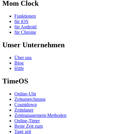
Mom Clock
Funktionen
für iOS
für Android
für Chrome
Unser Unternehmen
Über uns
Blog
Hilfe
TimeOS
Online-Uhr
Zeitumrechnung
Countdown
Zeitplaner
Zeitmanagement-Methoden
Online-Timer
Beste Zeit zum
Tage seit