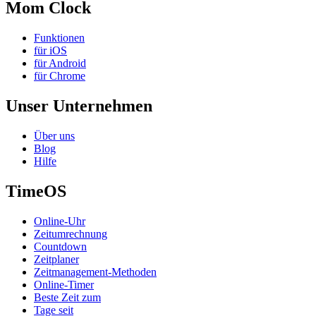
Mom Clock
Funktionen
für iOS
für Android
für Chrome
Unser Unternehmen
Über uns
Blog
Hilfe
TimeOS
Online-Uhr
Zeitumrechnung
Countdown
Zeitplaner
Zeitmanagement-Methoden
Online-Timer
Beste Zeit zum
Tage seit