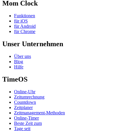
Mom Clock
Funktionen
für iOS
für Android
für Chrome
Unser Unternehmen
Über uns
Blog
Hilfe
TimeOS
Online-Uhr
Zeitumrechnung
Countdown
Zeitplaner
Zeitmanagement-Methoden
Online-Timer
Beste Zeit zum
Tage seit