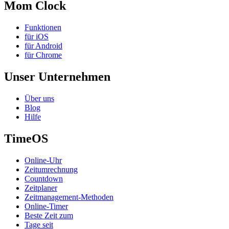
Mom Clock
Funktionen
für iOS
für Android
für Chrome
Unser Unternehmen
Über uns
Blog
Hilfe
TimeOS
Online-Uhr
Zeitumrechnung
Countdown
Zeitplaner
Zeitmanagement-Methoden
Online-Timer
Beste Zeit zum
Tage seit