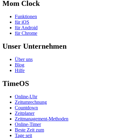
Mom Clock
Funktionen
für iOS
für Android
für Chrome
Unser Unternehmen
Über uns
Blog
Hilfe
TimeOS
Online-Uhr
Zeitumrechnung
Countdown
Zeitplaner
Zeitmanagement-Methoden
Online-Timer
Beste Zeit zum
Tage seit