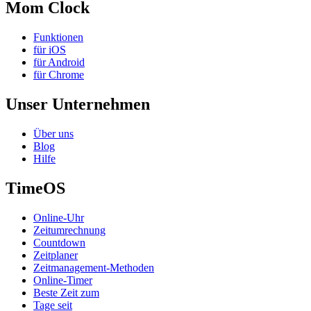
Mom Clock
Funktionen
für iOS
für Android
für Chrome
Unser Unternehmen
Über uns
Blog
Hilfe
TimeOS
Online-Uhr
Zeitumrechnung
Countdown
Zeitplaner
Zeitmanagement-Methoden
Online-Timer
Beste Zeit zum
Tage seit