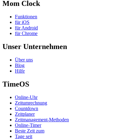
Mom Clock
Funktionen
für iOS
für Android
für Chrome
Unser Unternehmen
Über uns
Blog
Hilfe
TimeOS
Online-Uhr
Zeitumrechnung
Countdown
Zeitplaner
Zeitmanagement-Methoden
Online-Timer
Beste Zeit zum
Tage seit