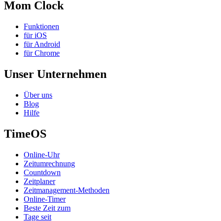
Mom Clock
Funktionen
für iOS
für Android
für Chrome
Unser Unternehmen
Über uns
Blog
Hilfe
TimeOS
Online-Uhr
Zeitumrechnung
Countdown
Zeitplaner
Zeitmanagement-Methoden
Online-Timer
Beste Zeit zum
Tage seit