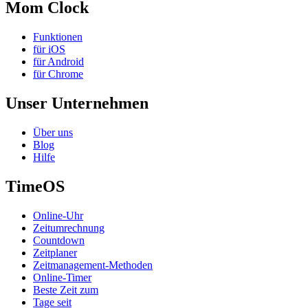
Mom Clock
Funktionen
für iOS
für Android
für Chrome
Unser Unternehmen
Über uns
Blog
Hilfe
TimeOS
Online-Uhr
Zeitumrechnung
Countdown
Zeitplaner
Zeitmanagement-Methoden
Online-Timer
Beste Zeit zum
Tage seit