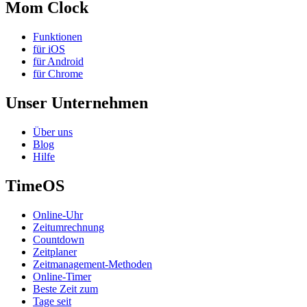
Mom Clock
Funktionen
für iOS
für Android
für Chrome
Unser Unternehmen
Über uns
Blog
Hilfe
TimeOS
Online-Uhr
Zeitumrechnung
Countdown
Zeitplaner
Zeitmanagement-Methoden
Online-Timer
Beste Zeit zum
Tage seit