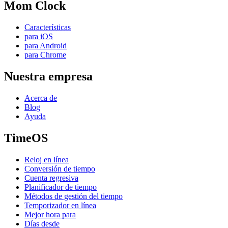
Mom Clock
Características
para iOS
para Android
para Chrome
Nuestra empresa
Acerca de
Blog
Ayuda
TimeOS
Reloj en línea
Conversión de tiempo
Cuenta regresiva
Planificador de tiempo
Métodos de gestión del tiempo
Temporizador en línea
Mejor hora para
Días desde