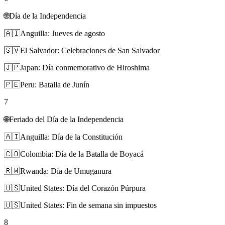
🌐
Día de la Independencia
🇦🇮
Anguilla: Jueves de agosto
🇸🇻
El Salvador: Celebraciones de San Salvador
🇯🇵
Japan: Día conmemorativo de Hiroshima
🇵🇪
Peru: Batalla de Junín
7
🌐
Feriado del Día de la Independencia
🇦🇮
Anguilla: Día de la Constitución
🇨🇴
Colombia: Día de la Batalla de Boyacá
🇷🇼
Rwanda: Día de Umuganura
🇺🇸
United States: Día del Corazón Púrpura
🇺🇸
United States: Fin de semana sin impuestos
8