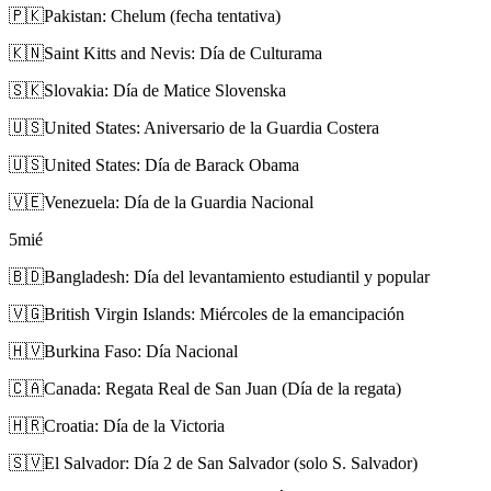
🇵🇰
Pakistan: Chelum (fecha tentativa)
🇰🇳
Saint Kitts and Nevis: Día de Culturama
🇸🇰
Slovakia: Día de Matice Slovenska
🇺🇸
United States: Aniversario de la Guardia Costera
🇺🇸
United States: Día de Barack Obama
🇻🇪
Venezuela: Día de la Guardia Nacional
5
mié
🇧🇩
Bangladesh: Día del levantamiento estudiantil y popular
🇻🇬
British Virgin Islands: Miércoles de la emancipación
🇭🇻
Burkina Faso: Día Nacional
🇨🇦
Canada: Regata Real de San Juan (Día de la regata)
🇭🇷
Croatia: Día de la Victoria
🇸🇻
El Salvador: Día 2 de San Salvador (solo S. Salvador)