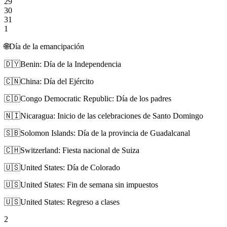
29
30
31
1
🌐
Día de la emancipación
🇩🇾
Benin: Día de la Independencia
🇨🇳
China: Día del Ejército
🇨🇩
Congo Democratic Republic: Día de los padres
🇳🇮
Nicaragua: Inicio de las celebraciones de Santo Domingo
🇸🇧
Solomon Islands: Día de la provincia de Guadalcanal
🇨🇭
Switzerland: Fiesta nacional de Suiza
🇺🇸
United States: Día de Colorado
🇺🇸
United States: Fin de semana sin impuestos
🇺🇸
United States: Regreso a clases
2