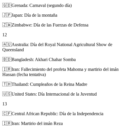
🇬🇩
Grenada: Carnaval (segundo día)
🇯🇵
Japan: Día de la montaña
🇿🇼
Zimbabwe: Día de las Fuerzas de Defensa
12
🇦🇺
Australia: Día del Royal National Agricultural Show de
Queensland
🇧🇩
Bangladesh: Akhari Chahar Somba
🇮🇷
Iran: Fallecimiento del profeta Mahoma y martirio del imán
Hassan (fecha tentativa)
🇹🇭
Thailand: Cumpleaños de la Reina Madre
🇺🇸
United States: Día Internacional de la Juventud
13
🇨🇫
Central African Republic: Día de la Independencia
🇮🇷
Iran: Martirio del imán Reza