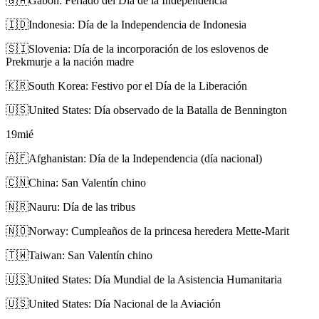
🇬🇦
Gabon: Feriado del Día de la Independencia
🇮🇩
Indonesia: Día de la Independencia de Indonesia
🇸🇮
Slovenia: Día de la incorporación de los eslovenos de
Prekmurje a la nación madre
🇰🇷
South Korea: Festivo por el Día de la Liberación
🇺🇸
United States: Día observado de la Batalla de Bennington
19
mié
🇦🇫
Afghanistan: Día de la Independencia (día nacional)
🇨🇳
China: San Valentín chino
🇳🇷
Nauru: Día de las tribus
🇳🇴
Norway: Cumpleaños de la princesa heredera Mette-Marit
🇹🇼
Taiwan: San Valentín chino
🇺🇸
United States: Día Mundial de la Asistencia Humanitaria
🇺🇸
United States: Día Nacional de la Aviación