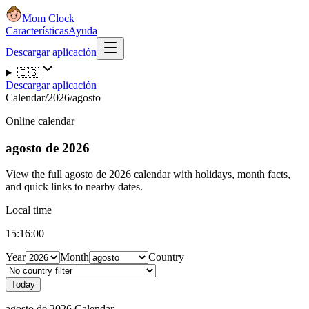
Mom Clock
Características
Ayuda
Descargar aplicación
🇪🇸
Descargar aplicación
Calendar
/
2026
/
agosto
Online calendar
agosto de 2026
View the full agosto de 2026 calendar with holidays, month facts,
and quick links to nearby dates.
Local time
15:16:01
Year
Month
Country
Today
agosto de 2026 Calendar