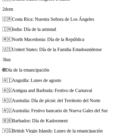
2
dom
🇨🇷
Costa Rica: Nuestra Señora de Los Ángeles
🇮🇳
India: Día de la amistad
🇲🇰
North Macedonia: Día de la República
🇺🇸
United States: Día de la Familia Estadounidense
3
lun
🌐
Día de la emancipación
🇦🇮
Anguilla: Lunes de agosto
🇦🇬
Antigua and Barbuda: Festivo de Carnaval
🇦🇺
Australia: Día de pícnic del Territorio del Norte
🇦🇺
Australia: Festivo bancario de Nueva Gales del Sur
🇧🇧
Barbados: Día de Kadooment
🇻🇬
British Virgin Islands: Lunes de la emancipación