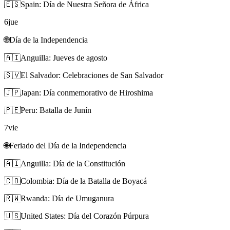
🇪🇸
Spain: Día de Nuestra Señora de África
6
jue
🌐
Día de la Independencia
🇦🇮
Anguilla: Jueves de agosto
🇸🇻
El Salvador: Celebraciones de San Salvador
🇯🇵
Japan: Día conmemorativo de Hiroshima
🇵🇪
Peru: Batalla de Junín
7
vie
🌐
Feriado del Día de la Independencia
🇦🇮
Anguilla: Día de la Constitución
🇨🇴
Colombia: Día de la Batalla de Boyacá
🇷🇼
Rwanda: Día de Umuganura
🇺🇸
United States: Día del Corazón Púrpura