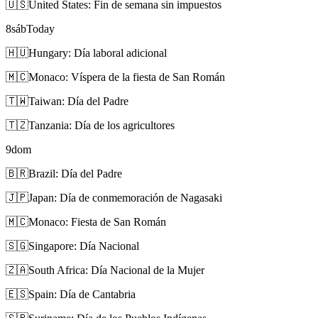
🇺🇸
United States: Fin de semana sin impuestos
8
sáb
Today
🇭🇺
Hungary: Día laboral adicional
🇲🇨
Monaco: Víspera de la fiesta de San Román
🇹🇼
Taiwan: Día del Padre
🇹🇿
Tanzania: Día de los agricultores
9
dom
🇧🇷
Brazil: Día del Padre
🇯🇵
Japan: Día de conmemoración de Nagasaki
🇲🇨
Monaco: Fiesta de San Román
🇸🇬
Singapore: Día Nacional
🇿🇦
South Africa: Día Nacional de la Mujer
🇪🇸
Spain: Día de Cantabria