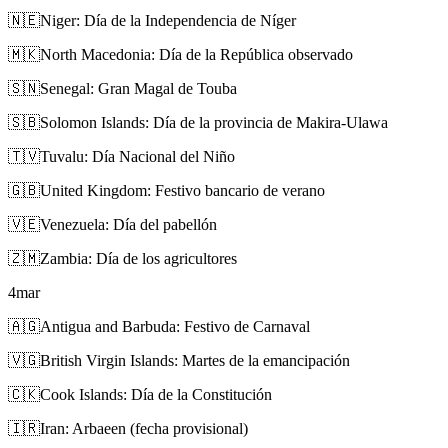
🇳🇪
Niger: Día de la Independencia de Níger
🇲🇰
North Macedonia: Día de la República observado
🇸🇳
Senegal: Gran Magal de Touba
🇸🇧
Solomon Islands: Día de la provincia de Makira-Ulawa
🇹🇻
Tuvalu: Día Nacional del Niño
🇬🇧
United Kingdom: Festivo bancario de verano
🇻🇪
Venezuela: Día del pabellón
🇿🇲
Zambia: Día de los agricultores
4
mar
🇦🇬
Antigua and Barbuda: Festivo de Carnaval
🇻🇬
British Virgin Islands: Martes de la emancipación
🇨🇰
Cook Islands: Día de la Constitución
🇮🇷
Iran: Arbaeen (fecha provisional)