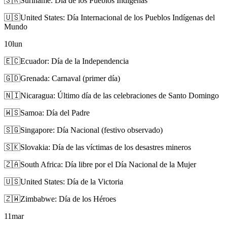
🇸🇷
Suriname: Día de los Pueblos Indígenas
🇺🇸
United States: Día Internacional de los Pueblos Indígenas del
Mundo
10
lun
🇪🇨
Ecuador: Día de la Independencia
🇬🇩
Grenada: Carnaval (primer día)
🇳🇮
Nicaragua: Último día de las celebraciones de Santo Domingo
🇼🇸
Samoa: Día del Padre
🇸🇬
Singapore: Día Nacional (festivo observado)
🇸🇰
Slovakia: Día de las víctimas de los desastres mineros
🇿🇦
South Africa: Día libre por el Día Nacional de la Mujer
🇺🇸
United States: Día de la Victoria
🇿🇼
Zimbabwe: Día de los Héroes
11
mar