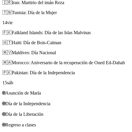
🇮🇷
Iran: Martirio del imán Reza
🇹🇳
Tunisia: Día de la Mujer
14
vie
🇫🇰
Falkland Islands: Día de las Islas Malvinas
🇭🇹
Haiti: Día de Bois-Caïman
🇲🇻
Maldives: Día Nacional
🇲🇦
Morocco: Aniversario de la recuperación de Oued Ed-Dahab
🇵🇰
Pakistan: Día de la Independencia
15
sáb
🌐
Asunción de María
🌐
Día de la Independencia
🌐
Día de la Liberación
🌐
Regreso a clases