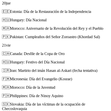
20
jue
🇪🇪
Estonia: Día de la Restauración de la Independencia
🇭🇺
Hungary: Día Nacional
🇲🇦
Morocco: Aniversario de la Revolución del Rey y el Pueblo
🇵🇰
Pakistan: Cumpleaños del Señor Zoroastro (Khordad Sal)
21
vie
🇨🇦
Canada: Desfile de la Copa de Oro
🇭🇺
Hungary: Festivo del Día Nacional
🇮🇷
Iran: Martirio del imán Hasan al-Askari (fecha tentativa)
🇫🇲
Micronesia: Día del Evangelio (Kosrae)
🇲🇦
Morocco: Día de la Juventud
🇵🇭
Philippines: Día de Ninoy Aquino
🇸🇰
Slovakia: Día de las víctimas de la ocupación de
Checoslovaquia