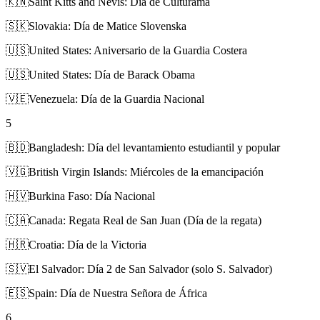
🇰🇳
Saint Kitts and Nevis: Día de Culturama
🇸🇰
Slovakia: Día de Matice Slovenska
🇺🇸
United States: Aniversario de la Guardia Costera
🇺🇸
United States: Día de Barack Obama
🇻🇪
Venezuela: Día de la Guardia Nacional
5
🇧🇩
Bangladesh: Día del levantamiento estudiantil y popular
🇻🇬
British Virgin Islands: Miércoles de la emancipación
🇭🇻
Burkina Faso: Día Nacional
🇨🇦
Canada: Regata Real de San Juan (Día de la regata)
🇭🇷
Croatia: Día de la Victoria
🇸🇻
El Salvador: Día 2 de San Salvador (solo S. Salvador)
🇪🇸
Spain: Día de Nuestra Señora de África
6