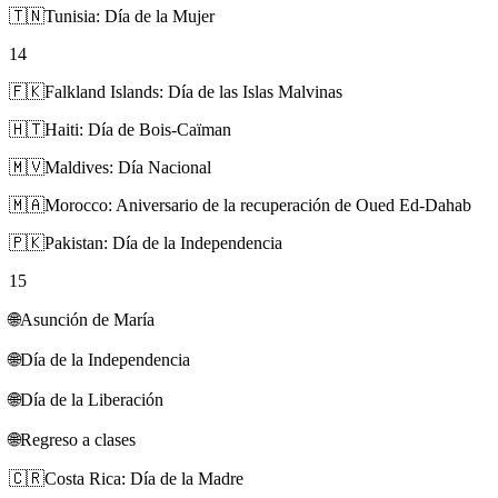
🇹🇳
Tunisia: Día de la Mujer
14
🇫🇰
Falkland Islands: Día de las Islas Malvinas
🇭🇹
Haiti: Día de Bois-Caïman
🇲🇻
Maldives: Día Nacional
🇲🇦
Morocco: Aniversario de la recuperación de Oued Ed-Dahab
🇵🇰
Pakistan: Día de la Independencia
15
🌐
Asunción de María
🌐
Día de la Independencia
🌐
Día de la Liberación
🌐
Regreso a clases
🇨🇷
Costa Rica: Día de la Madre