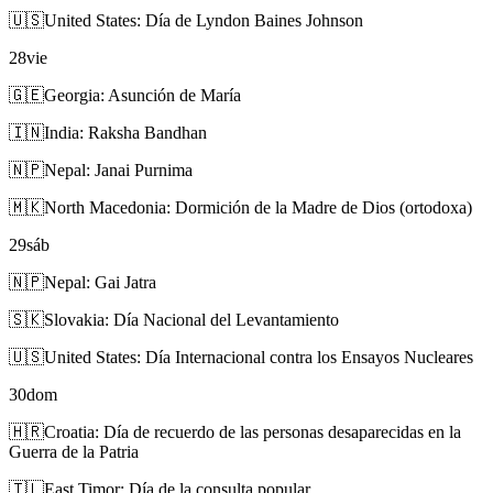
🇺🇸
United States: Día de Lyndon Baines Johnson
28
vie
🇬🇪
Georgia: Asunción de María
🇮🇳
India: Raksha Bandhan
🇳🇵
Nepal: Janai Purnima
🇲🇰
North Macedonia: Dormición de la Madre de Dios (ortodoxa)
29
sáb
🇳🇵
Nepal: Gai Jatra
🇸🇰
Slovakia: Día Nacional del Levantamiento
🇺🇸
United States: Día Internacional contra los Ensayos Nucleares
30
dom
🇭🇷
Croatia: Día de recuerdo de las personas desaparecidas en la
Guerra de la Patria
🇹🇱
East Timor: Día de la consulta popular