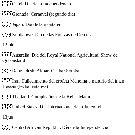
🇹🇩
Chad: Día de la Independencia
🇬🇩
Grenada: Carnaval (segundo día)
🇯🇵
Japan: Día de la montaña
🇿🇼
Zimbabwe: Día de las Fuerzas de Defensa
12
mié
🇦🇺
Australia: Día del Royal National Agricultural Show de
Queensland
🇧🇩
Bangladesh: Akhari Chahar Somba
🇮🇷
Iran: Fallecimiento del profeta Mahoma y martirio del imán
Hassan (fecha tentativa)
🇹🇭
Thailand: Cumpleaños de la Reina Madre
🇺🇸
United States: Día Internacional de la Juventud
13
jue
🇨🇫
Central African Republic: Día de la Independencia