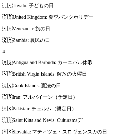
🇹🇻
Tuvalu: 子どもの日
🇬🇧
United Kingdom: 夏季バンクホリデー
🇻🇪
Venezuela: 旗の日
🇿🇲
Zambia: 農民の日
4
🇦🇬
Antigua and Barbuda: カーニバル休暇
🇻🇬
British Virgin Islands: 解放の火曜日
🇨🇰
Cook Islands: 憲法の日
🇮🇷
Iran: アルバイーン（予定日）
🇵🇰
Pakistan: チェルム（暫定日）
🇰🇳
Saint Kitts and Nevis: Culturamaデー
🇸🇰
Slovakia: マティツェ・スロヴェンスカの日