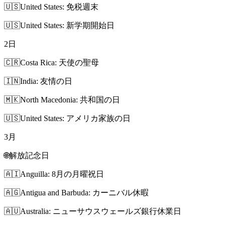
🇺🇸
United States: 免税週末
🇺🇸
United States: 新学期開始日
2
日
🇨🇷
Costa Rica: 天使の聖母
🇮🇳
India: 友情の日
🇲🇰
North Macedonia: 共和国の日
🇺🇸
United States: アメリカ家族の日
3
月
🌐
解放記念日
🇦🇮
Anguilla: 8月の月曜祝日
🇦🇬
Antigua and Barbuda: カーニバル休暇
🇦🇺
Australia: ニューサウスウェールズ銀行休業日