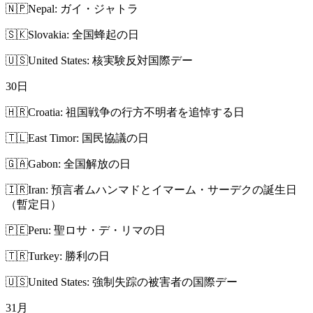
🇳🇵
Nepal: ガイ・ジャトラ
🇸🇰
Slovakia: 全国蜂起の日
🇺🇸
United States: 核実験反対国際デー
30
日
🇭🇷
Croatia: 祖国戦争の行方不明者を追悼する日
🇹🇱
East Timor: 国民協議の日
🇬🇦
Gabon: 全国解放の日
🇮🇷
Iran: 預言者ムハンマドとイマーム・サーデクの誕生日
（暫定日）
🇵🇪
Peru: 聖ロサ・デ・リマの日
🇹🇷
Turkey: 勝利の日
🇺🇸
United States: 強制失踪の被害者の国際デー
31
月