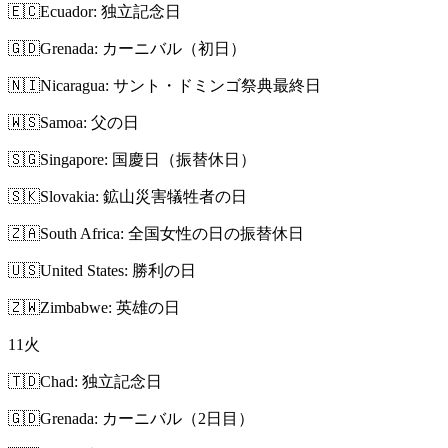
🇪🇨
Ecuador: 独立記念日
🇬🇩
Grenada: カーニバル（初日）
🇳🇮
Nicaragua: サント・ドミンゴ祭典最終日
🇼🇸
Samoa: 父の日
🇸🇬
Singapore: 国慶日（振替休日）
🇸🇰
Slovakia: 鉱山災害犠牲者の日
🇿🇦
South Africa: 全国女性の日の振替休日
🇺🇸
United States: 勝利の日
🇿🇼
Zimbabwe: 英雄の日
11
火
🇹🇩
Chad: 独立記念日
🇬🇩
Grenada: カーニバル（2日目）