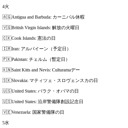
4
火
🇦🇬
Antigua and Barbuda: カーニバル休暇
🇻🇬
British Virgin Islands: 解放の火曜日
🇨🇰
Cook Islands: 憲法の日
🇮🇷
Iran: アルバイーン（予定日）
🇵🇰
Pakistan: チェルム（暫定日）
🇰🇳
Saint Kitts and Nevis: Culturamaデー
🇸🇰
Slovakia: マティツェ・スロヴェンスカの日
🇺🇸
United States: バラク・オバマの日
🇺🇸
United States: 沿岸警備隊創設記念日
🇻🇪
Venezuela: 国家警備隊の日
5
水