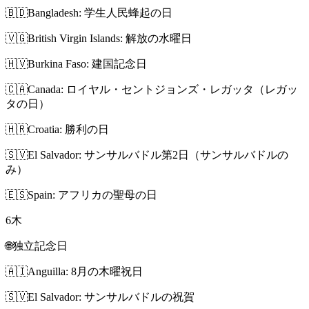
🇧🇩
Bangladesh: 学生人民蜂起の日
🇻🇬
British Virgin Islands: 解放の水曜日
🇭🇻
Burkina Faso: 建国記念日
🇨🇦
Canada: ロイヤル・セントジョンズ・レガッタ（レガッ
タの日）
🇭🇷
Croatia: 勝利の日
🇸🇻
El Salvador: サンサルバドル第2日（サンサルバドルの
み）
🇪🇸
Spain: アフリカの聖母の日
6
木
🌐
独立記念日
🇦🇮
Anguilla: 8月の木曜祝日
🇸🇻
El Salvador: サンサルバドルの祝賀