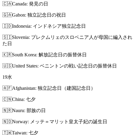
🇨🇦
Canada: 発見の日
🇬🇦
Gabon: 独立記念日の祝日
🇮🇩
Indonesia: インドネシア独立記念日
🇸🇮
Slovenia: プレクムリェのスロベニア人が母国に編入され
た日
🇰🇷
South Korea: 解放記念日の振替休日
🇺🇸
United States: ベニントンの戦い記念日の振替休日
19
水
🇦🇫
Afghanistan: 独立記念日（建国記念日）
🇨🇳
China: 七夕
🇳🇷
Nauru: 部族の日
🇳🇴
Norway: メッテ＝マリット皇太子妃の誕生日
🇹🇼
Taiwan: 七夕