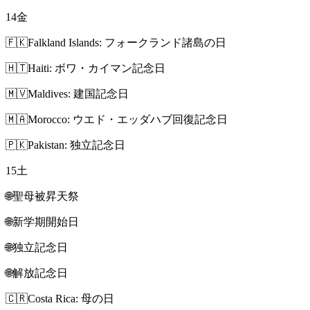
14
金
🇫🇰
Falkland Islands: フォークランド諸島の日
🇭🇹
Haiti: ボワ・カイマン記念日
🇲🇻
Maldives: 建国記念日
🇲🇦
Morocco: ウエド・エッダハブ回復記念日
🇵🇰
Pakistan: 独立記念日
15
土
🌐
聖母被昇天祭
🌐
新学期開始日
🌐
独立記念日
🌐
解放記念日
🇨🇷
Costa Rica: 母の日