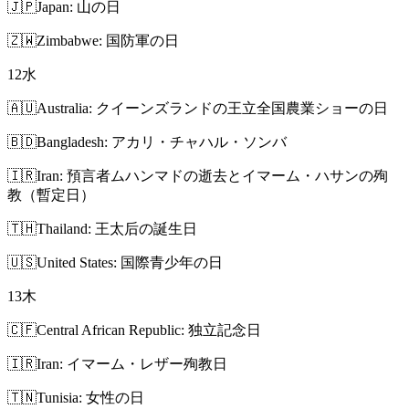
🇯🇵
Japan: 山の日
🇿🇼
Zimbabwe: 国防軍の日
12
水
🇦🇺
Australia: クイーンズランドの王立全国農業ショーの日
🇧🇩
Bangladesh: アカリ・チャハル・ソンバ
🇮🇷
Iran: 預言者ムハンマドの逝去とイマーム・ハサンの殉
教（暫定日）
🇹🇭
Thailand: 王太后の誕生日
🇺🇸
United States: 国際青少年の日
13
木
🇨🇫
Central African Republic: 独立記念日
🇮🇷
Iran: イマーム・レザー殉教日
🇹🇳
Tunisia: 女性の日