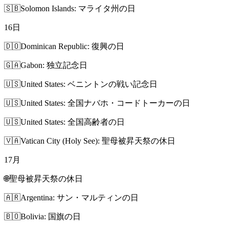
🇸🇧
Solomon Islands: マライタ州の日
16
日
🇩🇴
Dominican Republic: 復興の日
🇬🇦
Gabon: 独立記念日
🇺🇸
United States: ベニントンの戦い記念日
🇺🇸
United States: 全国ナバホ・コードトーカーの日
🇺🇸
United States: 全国高齢者の日
🇻🇦
Vatican City (Holy See): 聖母被昇天祭の休日
17
月
🌐
聖母被昇天祭の休日
🇦🇷
Argentina: サン・マルティンの日
🇧🇴
Bolivia: 国旗の日