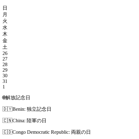
日
月
火
水
木
金
土
26
27
28
29
30
31
1
🌐
解放記念日
🇩🇾
Benin: 独立記念日
🇨🇳
China: 陸軍の日
🇨🇩
Congo Democratic Republic: 両親の日