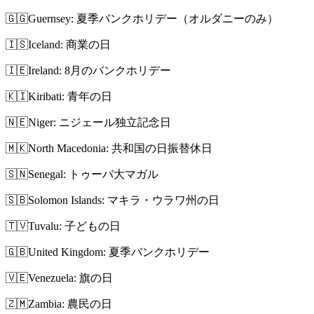
🇬🇬
Guernsey: 夏季バンクホリデー（オルダニーのみ）
🇮🇸
Iceland: 商業の日
🇮🇪
Ireland: 8月のバンクホリデー
🇰🇮
Kiribati: 青年の日
🇳🇪
Niger: ニジェール独立記念日
🇲🇰
North Macedonia: 共和国の日振替休日
🇸🇳
Senegal: トゥーバ大マガル
🇸🇧
Solomon Islands: マキラ・ウラワ州の日
🇹🇻
Tuvalu: 子どもの日
🇬🇧
United Kingdom: 夏季バンクホリデー
🇻🇪
Venezuela: 旗の日
🇿🇲
Zambia: 農民の日