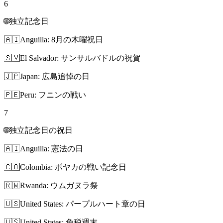
6
🌐
独立記念日
🇦🇮
Anguilla: 8月の木曜祝日
🇸🇻
El Salvador: サンサルバドルの祝賀
🇯🇵
Japan: 広島追悼の日
🇵🇪
Peru: フニンの戦い
7
🌐
独立記念日の祝日
🇦🇮
Anguilla: 憲法の日
🇨🇴
Colombia: ボヤカの戦い記念日
🇷🇼
Rwanda: ウムガヌラ祭
🇺🇸
United States: パープルハート章の日
🇺🇸
United States: 免税週末