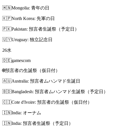
🇲🇳
Mongolia: 青年の日
🇰🇵
North Korea: 先軍の日
🇵🇰
Pakistan: 預言者生誕祭（予定日）
🇺🇾
Uruguay: 独立記念日
26
水
🇩🇪
gamescom
🌐
預言者の生誕祭（仮日付）
🇦🇺
Australia: 預言者ムハンマド生誕日
🇧🇩
Bangladesh: 預言者ムハンマド生誕祭（予定日）
🇨🇮
Cote d'Ivoire: 預言者の生誕祭（仮日付）
🇮🇳
India: オーナム
🇮🇳
India: 預言者生誕祭（予定日）