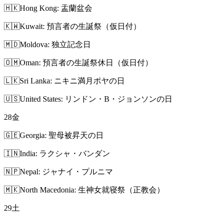
🇭🇰
Hong Kong: 盂蘭盆会
🇰🇼
Kuwait: 預言者の生誕祭（仮日付）
🇲🇩
Moldova: 独立記念日
🇴🇲
Oman: 預言者の生誕祭休日（仮日付）
🇱🇰
Sri Lanka: ニキニ満月ポヤの日
🇺🇸
United States: リンドン・B・ジョンソンの日
28
金
🇬🇪
Georgia: 聖母被昇天の日
🇮🇳
India: ラクシャ・バンダン
🇳🇵
Nepal: ジャナイ・プルニマ
🇲🇰
North Macedonia: 生神女就寝祭（正教会）
29
土