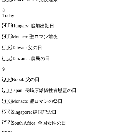
8
Today
🇭🇺
Hungary: 追加出勤日
🇲🇨
Monaco: 聖ロマン前夜
🇹🇼
Taiwan: 父の日
🇹🇿
Tanzania: 農民の日
9
🇧🇷
Brazil: 父の日
🇯🇵
Japan: 長崎原爆犠牲者慰霊の日
🇲🇨
Monaco: 聖ロマンの祭日
🇸🇬
Singapore: 建国記念日
🇿🇦
South Africa: 全国女性の日