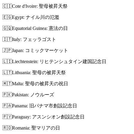
🇨🇮
Cote d'Ivoire: 聖母被昇天祭
🇪🇬
Egypt: ナイル川の氾濫
🇬🇶
Equatorial Guinea: 憲法の日
🇮🇹
Italy: フェッラゴスト
🇯🇵
Japan: コミックマーケット
🇱🇮
Liechtenstein: リヒテンシュタイン建国記念日
🇱🇹
Lithuania: 聖母の被昇天祭
🇲🇹
Malta: 聖母の被昇天の祝日
🇵🇰
Pakistan: ノウルーズ
🇵🇦
Panama: 旧パナマ市創設記念日
🇵🇾
Paraguay: アスンシオン創設記念日
🇷🇴
Romania: 聖マリアの日