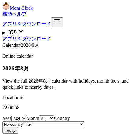
Mom Clock
機能
ヘルプ
アプリをダウンロード
🇯🇵
アプリをダウンロード
Calendar
/
2026
/
8月
Online calendar
2026年8月
View the full 2026年8月 calendar with holidays, month facts, and
quick links to nearby dates.
Local time
22:00:59
Year
Month
Country
Today