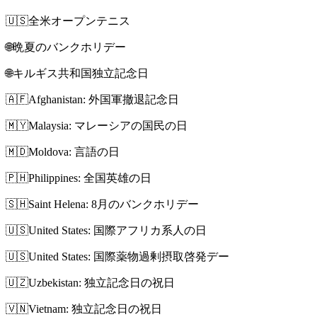
🇺🇸
全米オープンテニス
🌐
晩夏のバンクホリデー
🌐
キルギス共和国独立記念日
🇦🇫
Afghanistan: 外国軍撤退記念日
🇲🇾
Malaysia: マレーシアの国民の日
🇲🇩
Moldova: 言語の日
🇵🇭
Philippines: 全国英雄の日
🇸🇭
Saint Helena: 8月のバンクホリデー
🇺🇸
United States: 国際アフリカ系人の日
🇺🇸
United States: 国際薬物過剰摂取啓発デー
🇺🇿
Uzbekistan: 独立記念日の祝日
🇻🇳
Vietnam: 独立記念日の祝日