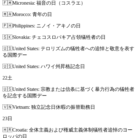
🇫🇲
Micronesia: 福音の日（コスラエ）
🇲🇦
Morocco: 青年の日
🇵🇭
Philippines: ニノイ・アキノの日
🇸🇰
Slovakia: チェコスロバキア占領犠牲者の日
🇺🇸
United States: テロリズムの犠牲者への追悼と敬意を表す
る国際デー
🇺🇸
United States: ハワイ州昇格記念日
22
土
🇺🇸
United States: 宗教または信条に基づく暴力行為の犠牲者
を記念する国際デー
🇻🇳
Vietnam: 独立記念日休暇の振替勤務日
23
日
🇭🇷
Croatia: 全体主義および権威主義体制犠牲者追悼のヨー
ロッパの日