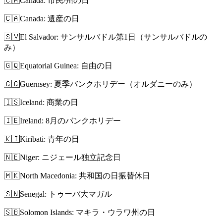
🇨🇦
Canada: 市民/州の日
🇨🇦
Canada: 遺産の日
🇸🇻
El Salvador: サンサルバドル第1日（サンサルバドルの
み）
🇬🇶
Equatorial Guinea: 自由の日
🇬🇬
Guernsey: 夏季バンクホリデー（オルダニーのみ）
🇮🇸
Iceland: 商業の日
🇮🇪
Ireland: 8月のバンクホリデー
🇰🇮
Kiribati: 青年の日
🇳🇪
Niger: ニジェール独立記念日
🇲🇰
North Macedonia: 共和国の日振替休日
🇸🇳
Senegal: トゥーバ大マガル
🇸🇧
Solomon Islands: マキラ・ウラワ州の日