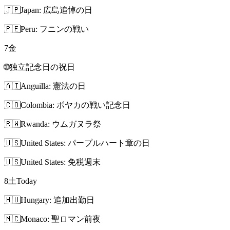
🇯🇵
Japan: 広島追悼の日
🇵🇪
Peru: フニンの戦い
7
金
🌐
独立記念日の祝日
🇦🇮
Anguilla: 憲法の日
🇨🇴
Colombia: ボヤカの戦い記念日
🇷🇼
Rwanda: ウムガヌラ祭
🇺🇸
United States: パープルハート章の日
🇺🇸
United States: 免税週末
8
土
Today
🇭🇺
Hungary: 追加出勤日
🇲🇨
Monaco: 聖ロマン前夜