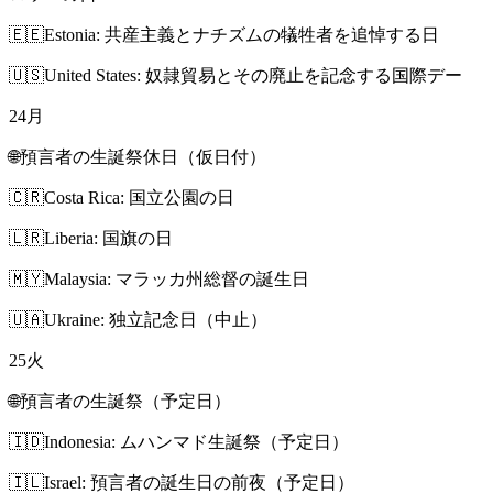
🇪🇪
Estonia: 共産主義とナチズムの犠牲者を追悼する日
🇺🇸
United States: 奴隷貿易とその廃止を記念する国際デー
24
月
🌐
預言者の生誕祭休日（仮日付）
🇨🇷
Costa Rica: 国立公園の日
🇱🇷
Liberia: 国旗の日
🇲🇾
Malaysia: マラッカ州総督の誕生日
🇺🇦
Ukraine: 独立記念日（中止）
25
火
🌐
預言者の生誕祭（予定日）
🇮🇩
Indonesia: ムハンマド生誕祭（予定日）
🇮🇱
Israel: 預言者の誕生日の前夜（予定日）