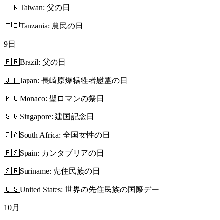
🇹🇼
Taiwan: 父の日
🇹🇿
Tanzania: 農民の日
9
日
🇧🇷
Brazil: 父の日
🇯🇵
Japan: 長崎原爆犠牲者慰霊の日
🇲🇨
Monaco: 聖ロマンの祭日
🇸🇬
Singapore: 建国記念日
🇿🇦
South Africa: 全国女性の日
🇪🇸
Spain: カンタブリアの日
🇸🇷
Suriname: 先住民族の日
🇺🇸
United States: 世界の先住民族の国際デー
10
月