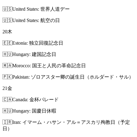
🇺🇸
United States: 世界人道デー
🇺🇸
United States: 航空の日
20
木
🇪🇪
Estonia: 独立回復記念日
🇭🇺
Hungary: 建国記念日
🇲🇦
Morocco: 国王と人民の革命記念日
🇵🇰
Pakistan: ゾロアスター卿の誕生日（ホルダード・サル）
21
金
🇨🇦
Canada: 金杯パレード
🇭🇺
Hungary: 国慶日休暇
🇮🇷
Iran: イマーム・ハサン・アル＝アスカリ殉教日（予定
日）