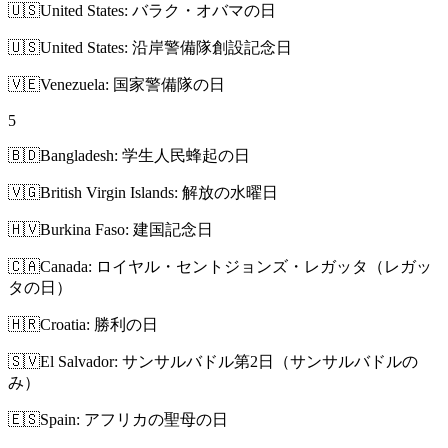
🇺🇸
United States: バラク・オバマの日
🇺🇸
United States: 沿岸警備隊創設記念日
🇻🇪
Venezuela: 国家警備隊の日
5
🇧🇩
Bangladesh: 学生人民蜂起の日
🇻🇬
British Virgin Islands: 解放の水曜日
🇭🇻
Burkina Faso: 建国記念日
🇨🇦
Canada: ロイヤル・セントジョンズ・レガッタ（レガッ
タの日）
🇭🇷
Croatia: 勝利の日
🇸🇻
El Salvador: サンサルバドル第2日（サンサルバドルの
み）
🇪🇸
Spain: アフリカの聖母の日