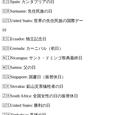
🇪🇸
Spain: カンタブリアの日
🇸🇷
Suriname: 先住民族の日
🇺🇸
United States: 世界の先住民族の国際デー
10
🇪🇨
Ecuador: 独立記念日
🇬🇩
Grenada: カーニバル（初日）
🇳🇮
Nicaragua: サント・ドミンゴ祭典最終日
🇼🇸
Samoa: 父の日
🇸🇬
Singapore: 国慶日（振替休日）
🇸🇰
Slovakia: 鉱山災害犠牲者の日
🇿🇦
South Africa: 全国女性の日の振替休日
🇺🇸
United States: 勝利の日
🇿🇼
Zimbabwe: 英雄の日