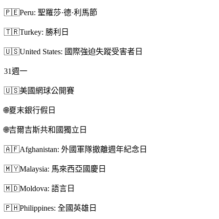
🇵🇪
Peru: 聖羅莎·德·利馬節
🇹🇷
Turkey: 勝利日
🇺🇸
United States: 國際強迫失蹤受害者日
31
週一
🇺🇸
美國網球公開賽
🌐
夏末銀行假日
🌐
吉爾吉斯共和國獨立日
🇦🇫
Afghanistan: 外國軍隊撤離週年紀念日
🇲🇾
Malaysia: 馬來西亞國慶日
🇲🇩
Moldova: 語言日
🇵🇭
Philippines: 全國英雄日