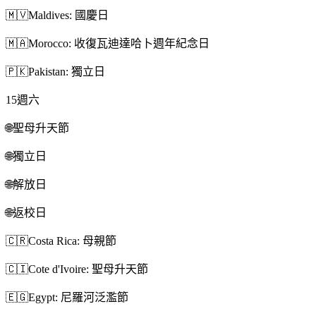
🇲🇻
Maldives: 國慶日
🇲🇦
Morocco: 收復瓦迪達哈卜週年紀念日
🇵🇰
Pakistan: 獨立日
15
週六
🌐
聖母升天節
🌐
獨立日
🌐
解放日
🌐
返校日
🇨🇷
Costa Rica: 母親節
🇨🇮
Cote d'Ivoire: 聖母升天節
🇪🇬
Egypt: 尼羅河泛濫節