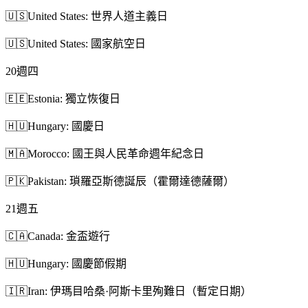
🇺🇸
United States: 世界人道主義日
🇺🇸
United States: 國家航空日
20
週四
🇪🇪
Estonia: 獨立恢復日
🇭🇺
Hungary: 國慶日
🇲🇦
Morocco: 國王與人民革命週年紀念日
🇵🇰
Pakistan: 瑣羅亞斯德誕辰（霍爾達德薩爾）
21
週五
🇨🇦
Canada: 金盃遊行
🇭🇺
Hungary: 國慶節假期
🇮🇷
Iran: 伊瑪目哈桑·阿斯卡里殉難日（暫定日期）