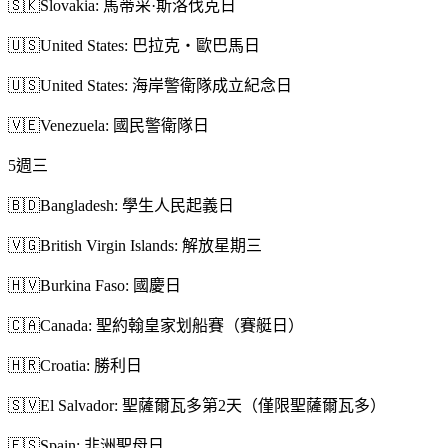
🇸🇰
Slovakia: 馬蒂采·斯洛伐克日
🇺🇸
United States: 巴拉克・歐巴馬日
🇺🇸
United States: 海岸警衛隊成立紀念日
🇻🇪
Venezuela: 國民警衛隊日
5
週三
🇧🇩
Bangladesh: 學生人民起義日
🇻🇬
British Virgin Islands: 解放星期三
🇭🇻
Burkina Faso: 國慶日
🇨🇦
Canada: 聖約翰皇家划船賽（賽艇日）
🇭🇷
Croatia: 勝利日
🇸🇻
El Salvador: 聖薩爾瓦多第2天（僅限聖薩爾瓦多）
🇪🇸
Spain: 非洲聖母日