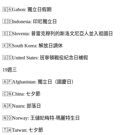
🇬🇦
Gabon: 獨立日假期
🇮🇩
Indonesia: 印尼獨立日
🇸🇮
Slovenia: 普雷克穆列的斯洛文尼亞人並入祖國日
🇰🇷
South Korea: 解放日調休
🇺🇸
United States: 班寧頓戰役紀念日補假
19
週三
🇦🇫
Afghanistan: 獨立日（國慶日）
🇨🇳
China: 七夕節
🇳🇷
Nauru: 部落日
🇳🇴
Norway: 王儲妃梅特-瑪麗特生日
🇹🇼
Taiwan: 七夕節