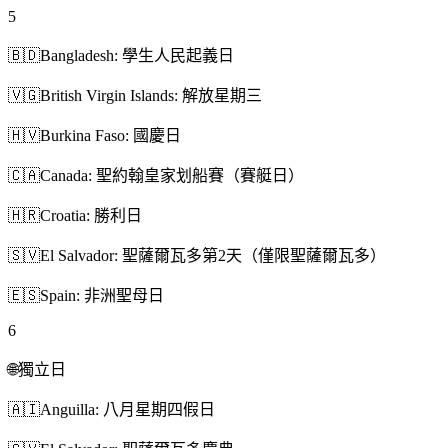
5
🇧🇩
Bangladesh: 學生人民起義日
🇻🇬
British Virgin Islands: 解放星期三
🇭🇻
Burkina Faso: 國慶日
🇨🇦
Canada: 聖約翰皇家划船賽（賽艇日）
🇭🇷
Croatia: 勝利日
🇸🇻
El Salvador: 聖薩爾瓦多第2天（僅限聖薩爾瓦多）
🇪🇸
Spain: 非洲聖母日
6
🌐
獨立日
🇦🇮
Anguilla: 八月星期四假日