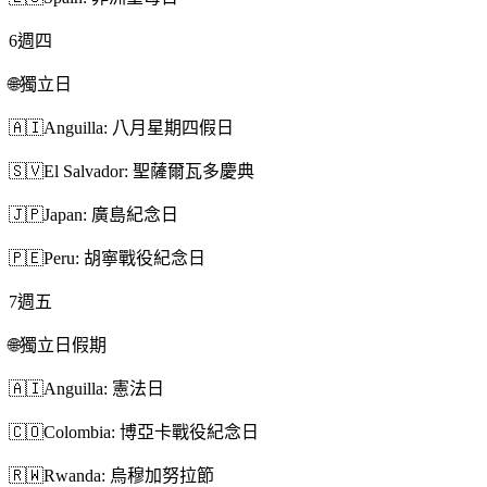
6
週四
🌐
獨立日
🇦🇮
Anguilla: 八月星期四假日
🇸🇻
El Salvador: 聖薩爾瓦多慶典
🇯🇵
Japan: 廣島紀念日
🇵🇪
Peru: 胡寧戰役紀念日
7
週五
🌐
獨立日假期
🇦🇮
Anguilla: 憲法日
🇨🇴
Colombia: 博亞卡戰役紀念日
🇷🇼
Rwanda: 烏穆加努拉節