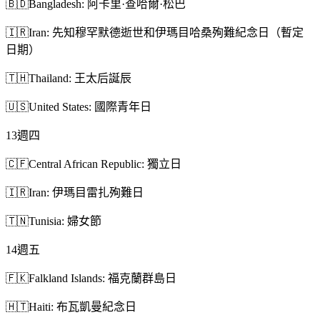
🇧🇩
Bangladesh: 阿卡里·查哈爾·松巴
🇮🇷
Iran: 先知穆罕默德逝世和伊瑪目哈桑殉難紀念日（暫定
日期）
🇹🇭
Thailand: 王太后誕辰
🇺🇸
United States: 國際青年日
13
週四
🇨🇫
Central African Republic: 獨立日
🇮🇷
Iran: 伊瑪目雷扎殉難日
🇹🇳
Tunisia: 婦女節
14
週五
🇫🇰
Falkland Islands: 福克蘭群島日
🇭🇹
Haiti: 布瓦凱曼紀念日