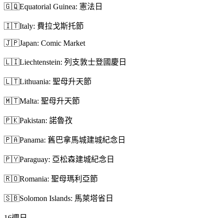
🇬🇶
Equatorial Guinea: 憲法日
🇮🇹
Italy: 費拉戈斯托節
🇯🇵
Japan: Comic Market
🇱🇮
Liechtenstein: 列支敦士登國慶日
🇱🇹
Lithuania: 聖母升天節
🇲🇹
Malta: 聖母升天節
🇵🇰
Pakistan: 諾魯孜
🇵🇦
Panama: 舊巴拿馬城建城紀念日
🇵🇾
Paraguay: 亞松森建城紀念日
🇷🇴
Romania: 聖母瑪利亞節
🇸🇧
Solomon Islands: 馬萊塔省日
16
週日