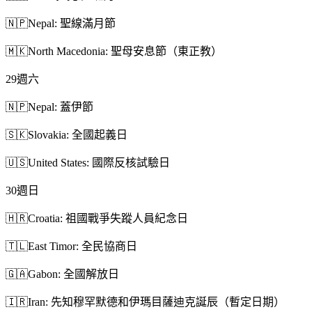
🇳🇵
Nepal: 聖線滿月節
🇲🇰
North Macedonia: 聖母安息節（東正教）
29
週六
🇳🇵
Nepal: 蓋伊節
🇸🇰
Slovakia: 全國起義日
🇺🇸
United States: 國際反核試驗日
30
週日
🇭🇷
Croatia: 祖國戰爭失蹤人員紀念日
🇹🇱
East Timor: 全民協商日
🇬🇦
Gabon: 全國解放日
🇮🇷
Iran: 先知穆罕默德和伊瑪目薩迪克誕辰（暫定日期）