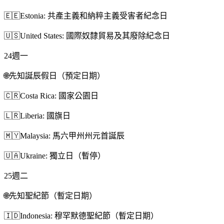
🇪🇪
Estonia: 共產主義和納粹主義受害者紀念日
🇺🇸
United States: 國際奴隸貿易及其廢除紀念日
24
週一
🌐
先知誕辰假日（預定日期）
🇨🇷
Costa Rica: 國家公園日
🇱🇷
Liberia: 國旗日
🇲🇾
Malaysia: 馬六甲州州元首誕辰
🇺🇦
Ukraine: 獨立日（暫停）
25
週二
🌐
先知聖紀節（暫定日期）
🇮🇩
Indonesia: 穆罕默德聖紀節（暫定日期）