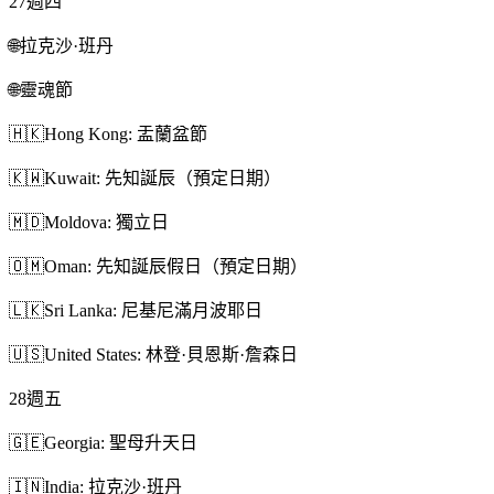
27
週四
🌐
拉克沙·班丹
🌐
靈魂節
🇭🇰
Hong Kong: 盂蘭盆節
🇰🇼
Kuwait: 先知誕辰（預定日期）
🇲🇩
Moldova: 獨立日
🇴🇲
Oman: 先知誕辰假日（預定日期）
🇱🇰
Sri Lanka: 尼基尼滿月波耶日
🇺🇸
United States: 林登·貝恩斯·詹森日
28
週五
🇬🇪
Georgia: 聖母升天日
🇮🇳
India: 拉克沙·班丹