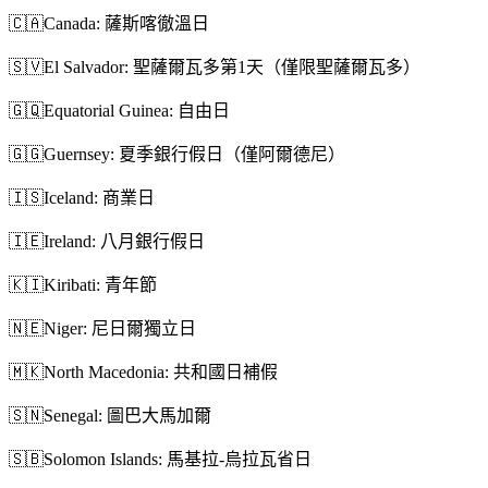
🇨🇦
Canada: 薩斯喀徹溫日
🇸🇻
El Salvador: 聖薩爾瓦多第1天（僅限聖薩爾瓦多）
🇬🇶
Equatorial Guinea: 自由日
🇬🇬
Guernsey: 夏季銀行假日（僅阿爾德尼）
🇮🇸
Iceland: 商業日
🇮🇪
Ireland: 八月銀行假日
🇰🇮
Kiribati: 青年節
🇳🇪
Niger: 尼日爾獨立日
🇲🇰
North Macedonia: 共和國日補假
🇸🇳
Senegal: 圖巴大馬加爾
🇸🇧
Solomon Islands: 馬基拉-烏拉瓦省日