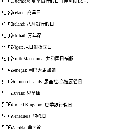
🇬🇬
Guernsey: 夏季銀行假日（僅阿爾德尼）
🇮🇸
Iceland: 商業日
🇮🇪
Ireland: 八月銀行假日
🇰🇮
Kiribati: 青年節
🇳🇪
Niger: 尼日爾獨立日
🇲🇰
North Macedonia: 共和國日補假
🇸🇳
Senegal: 圖巴大馬加爾
🇸🇧
Solomon Islands: 馬基拉-烏拉瓦省日
🇹🇻
Tuvalu: 兒童節
🇬🇧
United Kingdom: 夏季銀行假日
🇻🇪
Venezuela: 旗幟日
🇿🇲
Zambia: 農民節