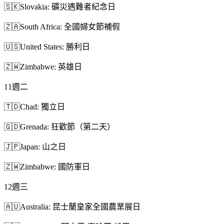
🇸🇰
Slovakia: 礦災遇難者紀念日
🇿🇦
South Africa: 全國婦女節補假
🇺🇸
United States: 勝利日
🇿🇼
Zimbabwe: 英雄日
11
週二
🇹🇩
Chad: 獨立日
🇬🇩
Grenada: 狂歡節（第二天）
🇯🇵
Japan: 山之日
🇿🇼
Zimbabwe: 國防軍日
12
週三
🇦🇺
Australia: 昆士蘭皇家全國農業展日