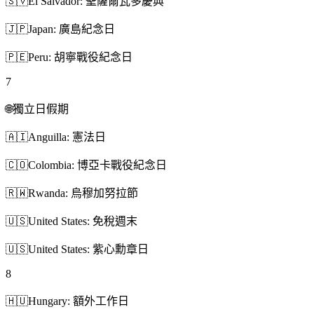
🇸🇻
El Salvador: 聖薩爾瓦多慶典
🇯🇵
Japan: 廣島紀念日
🇵🇪
Peru: 胡寧戰役紀念日
7
🌐
獨立日假期
🇦🇮
Anguilla: 憲法日
🇨🇴
Colombia: 博亞卡戰役紀念日
🇷🇼
Rwanda: 烏穆加努拉節
🇺🇸
United States: 免稅週末
🇺🇸
United States: 紫心勳章日
8
🇭🇺
Hungary: 額外工作日