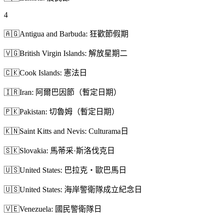
4
🇦🇬
Antigua and Barbuda: 狂歡節假期
🇻🇬
British Virgin Islands: 解放星期二
🇨🇰
Cook Islands: 憲法日
🇮🇷
Iran: 阿爾巴因節（暫定日期）
🇵🇰
Pakistan: 切魯姆（暫定日期）
🇰🇳
Saint Kitts and Nevis: Culturama日
🇸🇰
Slovakia: 馬蒂采·斯洛伐克日
🇺🇸
United States: 巴拉克・歐巴馬日
🇺🇸
United States: 海岸警衛隊成立紀念日
🇻🇪
Venezuela: 國民警衛隊日