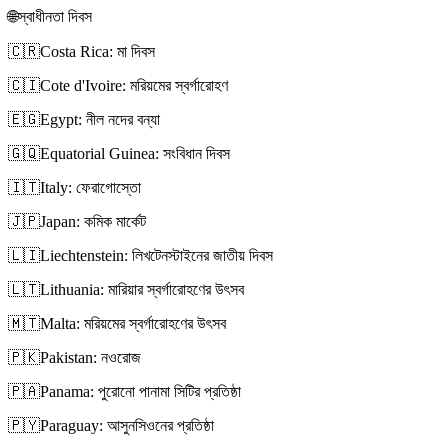
🌐
স্বাধীনতা দিবস
🇨🇷
Costa Rica: মা দিবস
🇨🇮
Cote d'Ivoire: মরিয়মের স্বর্গারোহণ
🇪🇬
Egypt: নীল নদের বন্যা
🇬🇶
Equatorial Guinea: সংবিধান দিবস
🇮🇹
Italy: ফেরাগোস্তো
🇯🇵
Japan: কমিক মার্কেট
🇱🇮
Liechtenstein: লিখটেনস্টাইনের জাতীয় দিবস
🇱🇹
Lithuania: মারিয়ার স্বর্গারোহণের উৎসব
🇲🇹
Malta: মরিয়মের স্বর্গারোহণের উৎসব
🇵🇰
Pakistan: নওরোজ
🇵🇦
Panama: পুরোনো পানামা সিটির প্রতিষ্ঠা
🇵🇾
Paraguay: আসুনসিওনের প্রতিষ্ঠা