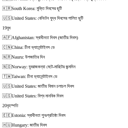
🇰🇷
South Korea: মুক্তি দিবসের ছুটি
🇺🇸
United States: বেনিংটন যুদ্ধ দিবসের পালিত ছুটি
19
বুধ
🇦🇫
Afghanistan: স্বাধীনতা দিবস (জাতীয় দিবস)
🇨🇳
China: চীনা ভ্যালেন্টাইনস ডে
🇳🇷
Nauru: উপজাতির দিন
🇳🇴
Norway: যুবরাজকন্যা মেটে-মারিটের জন্মদিন
🇹🇼
Taiwan: চীনা ভ্যালেন্টাইনস ডে
🇺🇸
United States: জাতীয় বিমান চলাচল দিবস
🇺🇸
United States: বিশ্ব মানবিক দিবস
20
বৃহস্পতি
🇪🇪
Estonia: স্বাধীনতা পুনঃপ্রতিষ্ঠা দিবস
🇭🇺
Hungary: জাতীয় দিবস