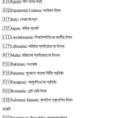
🇪🇬
Egypt: নীল নদের বন্যা
🇬🇶
Equatorial Guinea: সংবিধান দিবস
🇮🇹
Italy: ফেরাগোস্তো
🇯🇵
Japan: কমিক মার্কেট
🇱🇮
Liechtenstein: লিখটেনস্টাইনের জাতীয় দিবস
🇱🇹
Lithuania: মারিয়ার স্বর্গারোহণের উৎসব
🇲🇹
Malta: মরিয়মের স্বর্গারোহণের উৎসব
🇵🇰
Pakistan: নওরোজ
🇵🇦
Panama: পুরোনো পানামা সিটির প্রতিষ্ঠা
🇵🇾
Paraguay: আসুনসিওনের প্রতিষ্ঠা
🇷🇴
Romania: সেন্ট মেরি দিবস
🇸🇧
Solomon Islands: মালাইতা প্রাদেশিক দিবস
16
রবি
🇩🇴
Dominican Republic: পুনরুদ্ধার দিবস