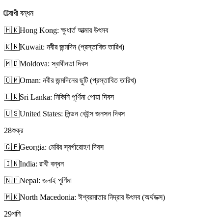
🌐
রাখী বন্ধন
🇭🇰
Hong Kong: ক্ষুধার্ত আত্মার উৎসব
🇰🇼
Kuwait: নবীর জন্মদিন (প্রস্তাবিত তারিখ)
🇲🇩
Moldova: স্বাধীনতা দিবস
🇴🇲
Oman: নবীর জন্মদিনের ছুটি (প্রস্তাবিত তারিখ)
🇱🇰
Sri Lanka: নিকিনি পূর্ণিমা পোয়া দিবস
🇺🇸
United States: লিন্ডন বেইন্স জনসন দিবস
28
শুক্র
🇬🇪
Georgia: মেরির স্বর্গারোহণ দিবস
🇮🇳
India: রাখী বন্ধন
🇳🇵
Nepal: জনাই পূর্ণিমা
🇲🇰
North Macedonia: ঈশ্বরমাতার নিদ্রার উৎসব (অর্থডক্স)
29
শনি