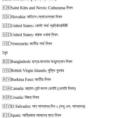
🇰🇳
Saint Kitts and Nevis: Culturama দিবস
🇸🇰
Slovakia: মাতিসে স্লোভেনস্কা দিবস
🇺🇸
United States: কোস্ট গার্ড প্রতিষ্ঠাবার্ষিকী
🇺🇸
United States: বারাক ওবামা দিবস
🇻🇪
Venezuela: জাতীয় গার্ড দিবস
5
বুধ
🇧🇩
Bangladesh: ছাত্র-জনতার অভ্যুত্থান দিবস
🇻🇬
British Virgin Islands: মুক্তি বুধবার
🇭🇻
Burkina Faso: জাতীয় দিবস
🇨🇦
Canada: রয়্যাল সেন্ট জনস রেগাটা (রেগাটা দিবস)
🇭🇷
Croatia: বিজয় দিবস
🇸🇻
El Salvador: সান সালভাদর দিন ২ (শুধু এস. সালভাদর)
🇪🇸
Spain: আফ্রিকার আমাদের মাতা দিবস