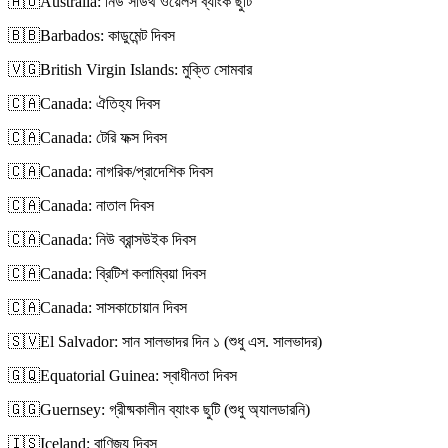
🇦🇺
Australia: নিউ সাউথ ওয়েলস ব্যাংক ছুটি
🇧🇧
Barbados: কাডুমেন্ট দিবস
🇻🇬
British Virgin Islands: মুক্তি সোমবার
🇨🇦
Canada: ঐতিহ্য দিবস
🇨🇦
Canada: টেরি ফক্স দিবস
🇨🇦
Canada: নাগরিক/প্রাদেশিক দিবস
🇨🇦
Canada: নাতাল দিবস
🇨🇦
Canada: নিউ ব্রান্সউইক দিবস
🇨🇦
Canada: ব্রিটিশ কলাম্বিয়া দিবস
🇨🇦
Canada: সাসকাচোয়ান দিবস
🇸🇻
El Salvador: সান সালভাদর দিন ১ (শুধু এস. সালভাদর)
🇬🇶
Equatorial Guinea: স্বাধীনতা দিবস
🇬🇬
Guernsey: গ্রীষ্মকালীন ব্যাংক ছুটি (শুধু অ্যালডারনি)
🇮🇸
Iceland: বাণিজ্য দিবস