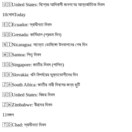
🇺🇸
United States: বিশ্বের আদিবাসী জনগণের আন্তর্জাতিক দিবস
10
সোম
Today
🇪🇨
Ecuador: স্বাধীনতা দিবস
🇬🇩
Grenada: কার্নিভাল (প্রথম দিন)
🇳🇮
Nicaragua: সান্তো ডোমিঙ্গো উদযাপনের শেষ দিন
🇼🇸
Samoa: পিতৃ দিবস
🇸🇬
Singapore: জাতীয় দিবস (পালিত)
🇸🇰
Slovakia: খনি বিপর্যয়ের ভুক্তভোগীদের দিন
🇿🇦
South Africa: জাতীয় নারী দিবসের জন্য ছুটি
🇺🇸
United States: বিজয় দিবস
🇿🇼
Zimbabwe: বীরদের দিবস
11
মঙ্গল
🇹🇩
Chad: স্বাধীনতা দিবস