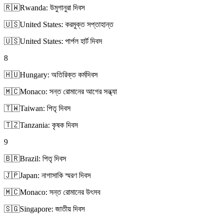
🇷🇼
Rwanda: উমুগানুরা দিবস
🇺🇸
United States: করমুক্ত সপ্তাহান্ত
🇺🇸
United States: পার্পল হার্ট দিবস
8
🇭🇺
Hungary: অতিরিক্ত কর্মদিবস
🇲🇨
Monaco: সন্ত রোমানের আগের সন্ধ্যা
🇹🇼
Taiwan: পিতৃ দিবস
🇹🇿
Tanzania: কৃষক দিবস
9
🇧🇷
Brazil: পিতৃ দিবস
🇯🇵
Japan: নাগাসাকি স্মরণ দিবস
🇲🇨
Monaco: সন্ত রোমানের উৎসব
🇸🇬
Singapore: জাতীয় দিবস