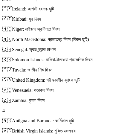
🇮🇪
Ireland: আগস্ট ব্যাংক ছুটি
🇰🇮
Kiribati: যুব দিবস
🇳🇪
Niger: নাইজার স্বাধীনতা দিবস
🇲🇰
North Macedonia: প্রজাতন্ত্র দিবস (বিকল্প ছুটি)
🇸🇳
Senegal: তুবার গ্র্যান্ড মাগাল
🇸🇧
Solomon Islands: মাকিরা-উলাওয়া প্রাদেশিক দিবস
🇹🇻
Tuvalu: জাতীয় শিশু দিবস
🇬🇧
United Kingdom: গ্রীষ্মকালীন ব্যাংক ছুটি
🇻🇪
Venezuela: পতাকার দিবস
🇿🇲
Zambia: কৃষক দিবস
4
🇦🇬
Antigua and Barbuda: কার্নিভাল ছুটি
🇻🇬
British Virgin Islands: মুক্তি মঙ্গলবার