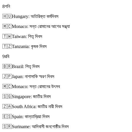
8
শনি
🇭🇺
Hungary: অতিরিক্ত কর্মদিবস
🇲🇨
Monaco: সন্ত রোমানের আগের সন্ধ্যা
🇹🇼
Taiwan: পিতৃ দিবস
🇹🇿
Tanzania: কৃষক দিবস
9
রবি
🇧🇷
Brazil: পিতৃ দিবস
🇯🇵
Japan: নাগাসাকি স্মরণ দিবস
🇲🇨
Monaco: সন্ত রোমানের উৎসব
🇸🇬
Singapore: জাতীয় দিবস
🇿🇦
South Africa: জাতীয় নারী দিবস
🇪🇸
Spain: কান্তাব্রিয়া দিবস
🇸🇷
Suriname: আদিবাসী জনগোষ্ঠীর দিবস