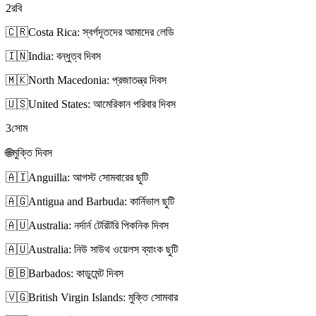
2
রবি
🇨🇷
Costa Rica: স্বর্গদূতদের আমাদের লেডি
🇮🇳
India: বন্ধুত্ব দিবস
🇲🇰
North Macedonia: প্রজাতন্ত্র দিবস
🇺🇸
United States: আমেরিকান পরিবার দিবস
3
সোম
🌐
মুক্তি দিবস
🇦🇮
Anguilla: আগস্ট সোমবারের ছুটি
🇦🇬
Antigua and Barbuda: কার্নিভাল ছুটি
🇦🇺
Australia: নর্দার্ন টেরিটরি পিকনিক দিবস
🇦🇺
Australia: নিউ সাউথ ওয়েলস ব্যাংক ছুটি
🇧🇧
Barbados: কাডুমেন্ট দিবস
🇻🇬
British Virgin Islands: মুক্তি সোমবার