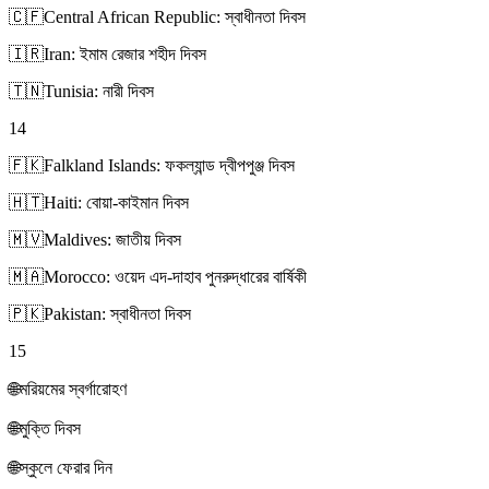
🇨🇫
Central African Republic: স্বাধীনতা দিবস
🇮🇷
Iran: ইমাম রেজার শহীদ দিবস
🇹🇳
Tunisia: নারী দিবস
14
🇫🇰
Falkland Islands: ফকল্যান্ড দ্বীপপুঞ্জ দিবস
🇭🇹
Haiti: বোয়া-কাইমান দিবস
🇲🇻
Maldives: জাতীয় দিবস
🇲🇦
Morocco: ওয়েদ এদ-দাহাব পুনরুদ্ধারের বার্ষিকী
🇵🇰
Pakistan: স্বাধীনতা দিবস
15
🌐
মরিয়মের স্বর্গারোহণ
🌐
মুক্তি দিবস
🌐
স্কুলে ফেরার দিন