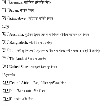
🇬🇩
Grenada: কার্নিভাল (দ্বিতীয় দিন)
🇯🇵
Japan: পাহাড় দিবস
🇿🇼
Zimbabwe: প্রতিরক্ষা বাহিনী দিবস
12
বুধ
🇦🇺
Australia: কুইন্সল্যান্ডের রয়্যাল ন্যাশনাল এগ্রিকালচারাল শো দিবস
🇧🇩
Bangladesh: আখেরি চাহার সোম্বা
🇮🇷
Iran: নবী মুহাম্মদের ইন্তেকাল ও ইমাম হাসানের শহীদ হওয়া (অস্থায়ী তারিখ)
🇹🇭
Thailand: রানি মাতার জন্মদিন
🇺🇸
United States: আন্তর্জাতিক যুব দিবস
13
বৃহস্পতি
🇨🇫
Central African Republic: স্বাধীনতা দিবস
🇮🇷
Iran: ইমাম রেজার শহীদ দিবস
🇹🇳
Tunisia: নারী দিবস