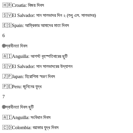
🇭🇷
Croatia: বিজয় দিবস
🇸🇻
El Salvador: সান সালভাদর দিন ২ (শুধু এস. সালভাদর)
🇪🇸
Spain: আফ্রিকার আমাদের মাতা দিবস
6
🌐
স্বাধীনতা দিবস
🇦🇮
Anguilla: আগস্ট বৃহস্পতিবারের ছুটি
🇸🇻
El Salvador: সান সালভাদরের উদ্‌যাপন
🇯🇵
Japan: হিরোশিমা স্মরণ দিবস
🇵🇪
Peru: জুনিনের যুদ্ধ
7
🌐
স্বাধীনতা দিবস ছুটি
🇦🇮
Anguilla: সংবিধান দিবস
🇨🇴
Colombia: বয়াকার যুদ্ধ দিবস