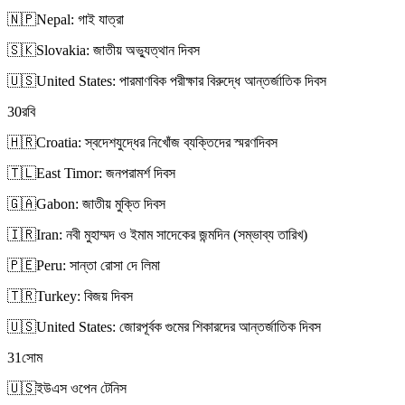
🇳🇵
Nepal: গাই যাত্রা
🇸🇰
Slovakia: জাতীয় অভ্যুত্থান দিবস
🇺🇸
United States: পারমাণবিক পরীক্ষার বিরুদ্ধে আন্তর্জাতিক দিবস
30
রবি
🇭🇷
Croatia: স্বদেশযুদ্ধের নিখোঁজ ব্যক্তিদের স্মরণদিবস
🇹🇱
East Timor: জনপরামর্শ দিবস
🇬🇦
Gabon: জাতীয় মুক্তি দিবস
🇮🇷
Iran: নবী মুহাম্মদ ও ইমাম সাদেকের জন্মদিন (সম্ভাব্য তারিখ)
🇵🇪
Peru: সান্তা রোসা দে লিমা
🇹🇷
Turkey: বিজয় দিবস
🇺🇸
United States: জোরপূর্বক গুমের শিকারদের আন্তর্জাতিক দিবস
31
সোম
🇺🇸
ইউএস ওপেন টেনিস