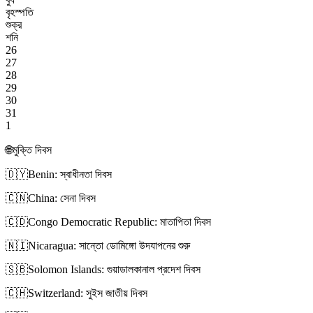
বৃহস্পতি
শুক্র
শনি
26
27
28
29
30
31
1
🌐
মুক্তি দিবস
🇩🇾
Benin: স্বাধীনতা দিবস
🇨🇳
China: সেনা দিবস
🇨🇩
Congo Democratic Republic: মাতাপিতা দিবস
🇳🇮
Nicaragua: সান্তো ডোমিঙ্গো উদযাপনের শুরু
🇸🇧
Solomon Islands: গুয়াডালকানাল প্রদেশ দিবস
🇨🇭
Switzerland: সুইস জাতীয় দিবস