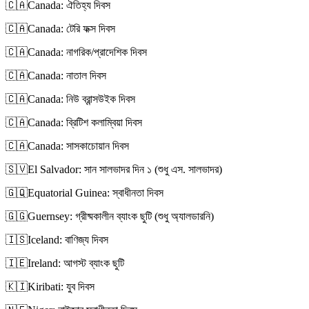
🇨🇦
Canada: ঐতিহ্য দিবস
🇨🇦
Canada: টেরি ফক্স দিবস
🇨🇦
Canada: নাগরিক/প্রাদেশিক দিবস
🇨🇦
Canada: নাতাল দিবস
🇨🇦
Canada: নিউ ব্রান্সউইক দিবস
🇨🇦
Canada: ব্রিটিশ কলাম্বিয়া দিবস
🇨🇦
Canada: সাসকাচোয়ান দিবস
🇸🇻
El Salvador: সান সালভাদর দিন ১ (শুধু এস. সালভাদর)
🇬🇶
Equatorial Guinea: স্বাধীনতা দিবস
🇬🇬
Guernsey: গ্রীষ্মকালীন ব্যাংক ছুটি (শুধু অ্যালডারনি)
🇮🇸
Iceland: বাণিজ্য দিবস
🇮🇪
Ireland: আগস্ট ব্যাংক ছুটি
🇰🇮
Kiribati: যুব দিবস