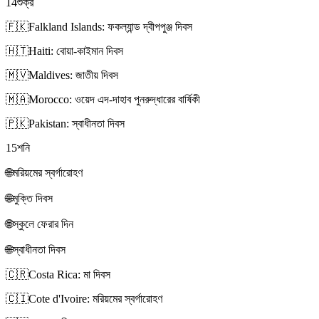
14
শুক্র
🇫🇰
Falkland Islands: ফকল্যান্ড দ্বীপপুঞ্জ দিবস
🇭🇹
Haiti: বোয়া-কাইমান দিবস
🇲🇻
Maldives: জাতীয় দিবস
🇲🇦
Morocco: ওয়েদ এদ-দাহাব পুনরুদ্ধারের বার্ষিকী
🇵🇰
Pakistan: স্বাধীনতা দিবস
15
শনি
🌐
মরিয়মের স্বর্গারোহণ
🌐
মুক্তি দিবস
🌐
স্কুলে ফেরার দিন
🌐
স্বাধীনতা দিবস
🇨🇷
Costa Rica: মা দিবস
🇨🇮
Cote d'Ivoire: মরিয়মের স্বর্গারোহণ