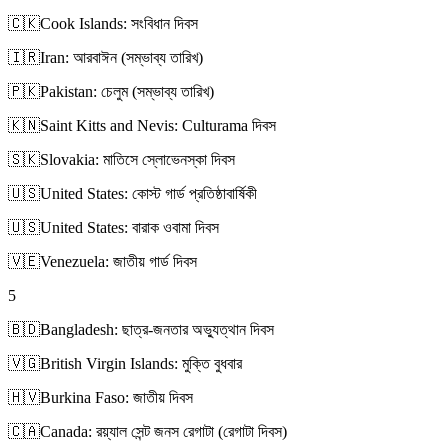
🇨🇰
Cook Islands: সংবিধান দিবস
🇮🇷
Iran: আরবাঈন (সম্ভাব্য তারিখ)
🇵🇰
Pakistan: চেলুম (সম্ভাব্য তারিখ)
🇰🇳
Saint Kitts and Nevis: Culturama দিবস
🇸🇰
Slovakia: মাতিসে স্লোভেনস্কা দিবস
🇺🇸
United States: কোস্ট গার্ড প্রতিষ্ঠাবার্ষিকী
🇺🇸
United States: বারাক ওবামা দিবস
🇻🇪
Venezuela: জাতীয় গার্ড দিবস
5
🇧🇩
Bangladesh: ছাত্র-জনতার অভ্যুত্থান দিবস
🇻🇬
British Virgin Islands: মুক্তি বুধবার
🇭🇻
Burkina Faso: জাতীয় দিবস
🇨🇦
Canada: রয়্যাল সেন্ট জনস রেগাটা (রেগাটা দিবস)