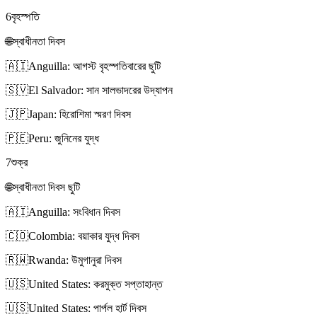
6
বৃহস্পতি
🌐
স্বাধীনতা দিবস
🇦🇮
Anguilla: আগস্ট বৃহস্পতিবারের ছুটি
🇸🇻
El Salvador: সান সালভাদরের উদ্‌যাপন
🇯🇵
Japan: হিরোশিমা স্মরণ দিবস
🇵🇪
Peru: জুনিনের যুদ্ধ
7
শুক্র
🌐
স্বাধীনতা দিবস ছুটি
🇦🇮
Anguilla: সংবিধান দিবস
🇨🇴
Colombia: বয়াকার যুদ্ধ দিবস
🇷🇼
Rwanda: উমুগানুরা দিবস
🇺🇸
United States: করমুক্ত সপ্তাহান্ত
🇺🇸
United States: পার্পল হার্ট দিবস