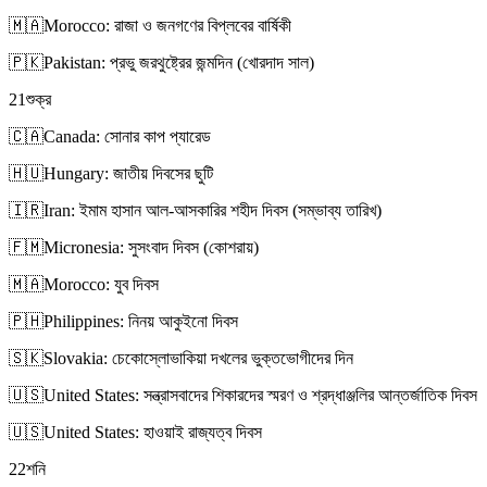
🇲🇦
Morocco: রাজা ও জনগণের বিপ্লবের বার্ষিকী
🇵🇰
Pakistan: প্রভু জরথুষ্ট্রের জন্মদিন (খোরদাদ সাল)
21
শুক্র
🇨🇦
Canada: সোনার কাপ প্যারেড
🇭🇺
Hungary: জাতীয় দিবসের ছুটি
🇮🇷
Iran: ইমাম হাসান আল-আসকারির শহীদ দিবস (সম্ভাব্য তারিখ)
🇫🇲
Micronesia: সুসংবাদ দিবস (কোশরায়)
🇲🇦
Morocco: যুব দিবস
🇵🇭
Philippines: নিনয় আকুইনো দিবস
🇸🇰
Slovakia: চেকোস্লোভাকিয়া দখলের ভুক্তভোগীদের দিন
🇺🇸
United States: সন্ত্রাসবাদের শিকারদের স্মরণ ও শ্রদ্ধাঞ্জলির আন্তর্জাতিক দিবস
🇺🇸
United States: হাওয়াই রাজ্যত্ব দিবস
22
শনি