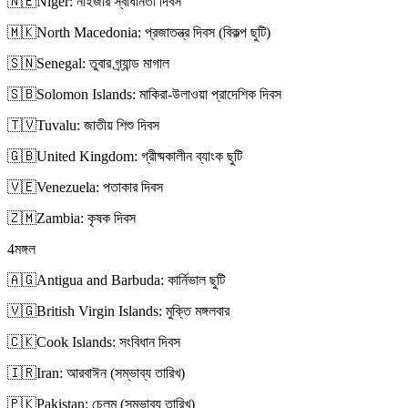
🇳🇪
Niger: নাইজার স্বাধীনতা দিবস
🇲🇰
North Macedonia: প্রজাতন্ত্র দিবস (বিকল্প ছুটি)
🇸🇳
Senegal: তুবার গ্র্যান্ড মাগাল
🇸🇧
Solomon Islands: মাকিরা-উলাওয়া প্রাদেশিক দিবস
🇹🇻
Tuvalu: জাতীয় শিশু দিবস
🇬🇧
United Kingdom: গ্রীষ্মকালীন ব্যাংক ছুটি
🇻🇪
Venezuela: পতাকার দিবস
🇿🇲
Zambia: কৃষক দিবস
4
মঙ্গল
🇦🇬
Antigua and Barbuda: কার্নিভাল ছুটি
🇻🇬
British Virgin Islands: মুক্তি মঙ্গলবার
🇨🇰
Cook Islands: সংবিধান দিবস
🇮🇷
Iran: আরবাঈন (সম্ভাব্য তারিখ)
🇵🇰
Pakistan: চেলুম (সম্ভাব্য তারিখ)