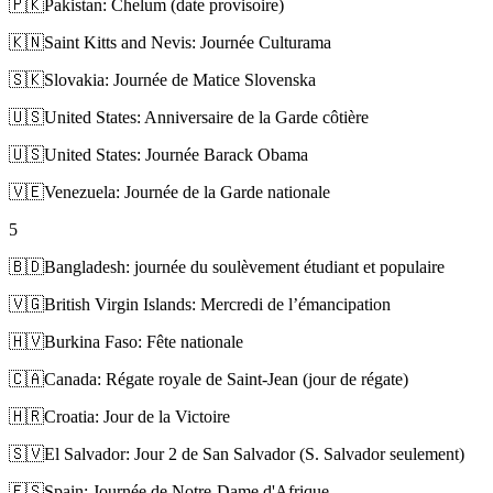
🇵🇰
Pakistan: Chelum (date provisoire)
🇰🇳
Saint Kitts and Nevis: Journée Culturama
🇸🇰
Slovakia: Journée de Matice Slovenska
🇺🇸
United States: Anniversaire de la Garde côtière
🇺🇸
United States: Journée Barack Obama
🇻🇪
Venezuela: Journée de la Garde nationale
5
🇧🇩
Bangladesh: journée du soulèvement étudiant et populaire
🇻🇬
British Virgin Islands: Mercredi de l’émancipation
🇭🇻
Burkina Faso: Fête nationale
🇨🇦
Canada: Régate royale de Saint-Jean (jour de régate)
🇭🇷
Croatia: Jour de la Victoire
🇸🇻
El Salvador: Jour 2 de San Salvador (S. Salvador seulement)
🇪🇸
Spain: Journée de Notre-Dame d'Afrique