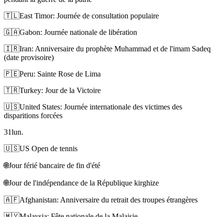
🇹🇱
East Timor: Journée de consultation populaire
🇬🇦
Gabon: Journée nationale de libération
🇮🇷
Iran: Anniversaire du prophète Muhammad et de l'imam Sadeq
(date provisoire)
🇵🇪
Peru: Sainte Rose de Lima
🇹🇷
Turkey: Jour de la Victoire
🇺🇸
United States: Journée internationale des victimes des
disparitions forcées
31
lun.
🇺🇸
US Open de tennis
🌐
Jour férié bancaire de fin d'été
🌐
Jour de l'indépendance de la République kirghize
🇦🇫
Afghanistan: Anniversaire du retrait des troupes étrangères
🇲🇾
Malaysia: Fête nationale de la Malaisie