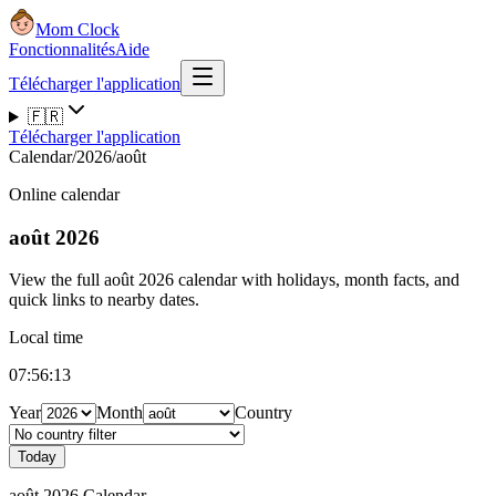
Mom Clock
Fonctionnalités
Aide
Télécharger l'application
🇫🇷
Télécharger l'application
Calendar
/
2026
/
août
Online calendar
août 2026
View the full août 2026 calendar with holidays, month facts, and
quick links to nearby dates.
Local time
07:56:14
Year
Month
Country
Today
août 2026 Calendar