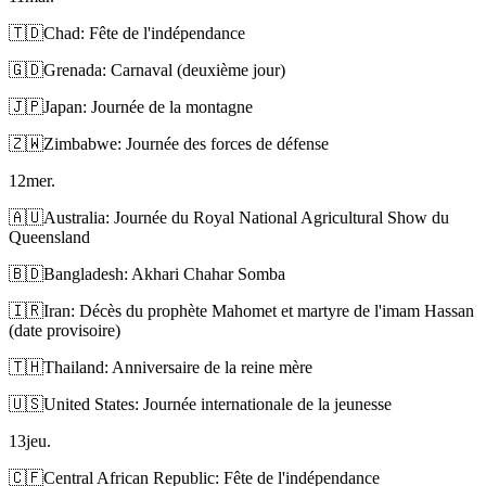
🇹🇩
Chad: Fête de l'indépendance
🇬🇩
Grenada: Carnaval (deuxième jour)
🇯🇵
Japan: Journée de la montagne
🇿🇼
Zimbabwe: Journée des forces de défense
12
mer.
🇦🇺
Australia: Journée du Royal National Agricultural Show du
Queensland
🇧🇩
Bangladesh: Akhari Chahar Somba
🇮🇷
Iran: Décès du prophète Mahomet et martyre de l'imam Hassan
(date provisoire)
🇹🇭
Thailand: Anniversaire de la reine mère
🇺🇸
United States: Journée internationale de la jeunesse
13
jeu.
🇨🇫
Central African Republic: Fête de l'indépendance