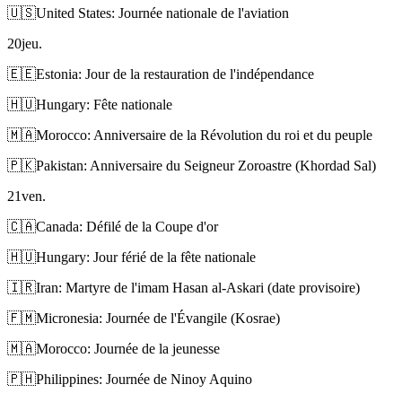
🇺🇸
United States: Journée nationale de l'aviation
20
jeu.
🇪🇪
Estonia: Jour de la restauration de l'indépendance
🇭🇺
Hungary: Fête nationale
🇲🇦
Morocco: Anniversaire de la Révolution du roi et du peuple
🇵🇰
Pakistan: Anniversaire du Seigneur Zoroastre (Khordad Sal)
21
ven.
🇨🇦
Canada: Défilé de la Coupe d'or
🇭🇺
Hungary: Jour férié de la fête nationale
🇮🇷
Iran: Martyre de l'imam Hasan al-Askari (date provisoire)
🇫🇲
Micronesia: Journée de l'Évangile (Kosrae)
🇲🇦
Morocco: Journée de la jeunesse
🇵🇭
Philippines: Journée de Ninoy Aquino