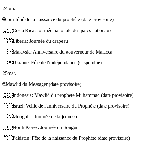
24
lun.
🌐
Jour férié de la naissance du prophète (date provisoire)
🇨🇷
Costa Rica: Journée nationale des parcs nationaux
🇱🇷
Liberia: Journée du drapeau
🇲🇾
Malaysia: Anniversaire du gouverneur de Malacca
🇺🇦
Ukraine: Fête de l'indépendance (suspendue)
25
mar.
🌐
Mawlid du Messager (date provisoire)
🇮🇩
Indonesia: Mawlid du prophète Muhammad (date provisoire)
🇮🇱
Israel: Veille de l'anniversaire du Prophète (date provisoire)
🇲🇳
Mongolia: Journée de la jeunesse
🇰🇵
North Korea: Journée du Songun
🇵🇰
Pakistan: Fête de la naissance du Prophète (date provisoire)