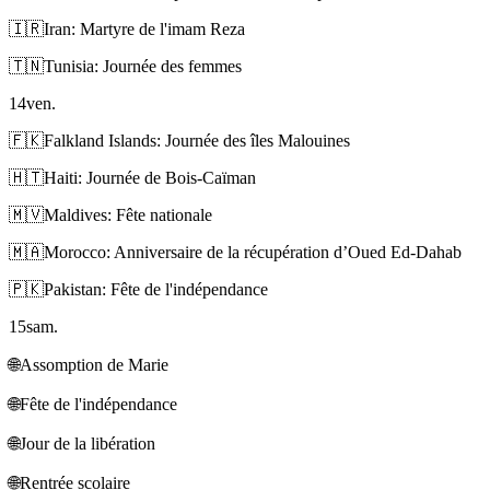
🇮🇷
Iran: Martyre de l'imam Reza
🇹🇳
Tunisia: Journée des femmes
14
ven.
🇫🇰
Falkland Islands: Journée des îles Malouines
🇭🇹
Haiti: Journée de Bois-Caïman
🇲🇻
Maldives: Fête nationale
🇲🇦
Morocco: Anniversaire de la récupération d’Oued Ed-Dahab
🇵🇰
Pakistan: Fête de l'indépendance
15
sam.
🌐
Assomption de Marie
🌐
Fête de l'indépendance
🌐
Jour de la libération
🌐
Rentrée scolaire