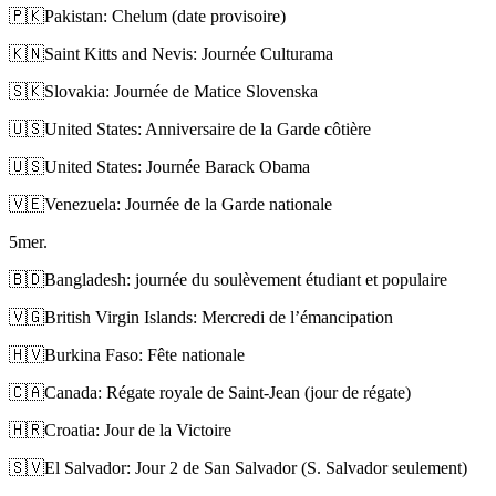
🇵🇰
Pakistan: Chelum (date provisoire)
🇰🇳
Saint Kitts and Nevis: Journée Culturama
🇸🇰
Slovakia: Journée de Matice Slovenska
🇺🇸
United States: Anniversaire de la Garde côtière
🇺🇸
United States: Journée Barack Obama
🇻🇪
Venezuela: Journée de la Garde nationale
5
mer.
🇧🇩
Bangladesh: journée du soulèvement étudiant et populaire
🇻🇬
British Virgin Islands: Mercredi de l’émancipation
🇭🇻
Burkina Faso: Fête nationale
🇨🇦
Canada: Régate royale de Saint-Jean (jour de régate)
🇭🇷
Croatia: Jour de la Victoire
🇸🇻
El Salvador: Jour 2 de San Salvador (S. Salvador seulement)