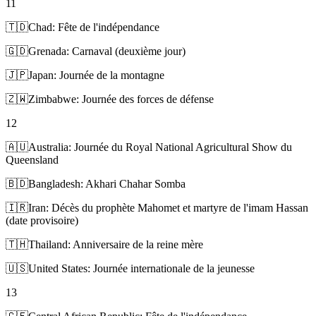
11
🇹🇩
Chad: Fête de l'indépendance
🇬🇩
Grenada: Carnaval (deuxième jour)
🇯🇵
Japan: Journée de la montagne
🇿🇼
Zimbabwe: Journée des forces de défense
12
🇦🇺
Australia: Journée du Royal National Agricultural Show du
Queensland
🇧🇩
Bangladesh: Akhari Chahar Somba
🇮🇷
Iran: Décès du prophète Mahomet et martyre de l'imam Hassan
(date provisoire)
🇹🇭
Thailand: Anniversaire de la reine mère
🇺🇸
United States: Journée internationale de la jeunesse
13