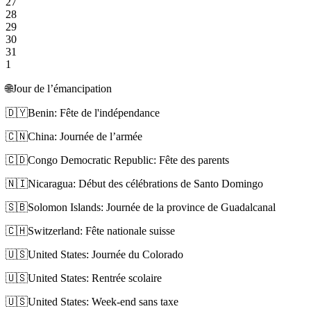
27
28
29
30
31
1
🌐
Jour de l’émancipation
🇩🇾
Benin: Fête de l'indépendance
🇨🇳
China: Journée de l’armée
🇨🇩
Congo Democratic Republic: Fête des parents
🇳🇮
Nicaragua: Début des célébrations de Santo Domingo
🇸🇧
Solomon Islands: Journée de la province de Guadalcanal
🇨🇭
Switzerland: Fête nationale suisse
🇺🇸
United States: Journée du Colorado
🇺🇸
United States: Rentrée scolaire
🇺🇸
United States: Week-end sans taxe