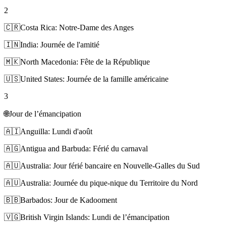
2
🇨🇷
Costa Rica: Notre-Dame des Anges
🇮🇳
India: Journée de l'amitié
🇲🇰
North Macedonia: Fête de la République
🇺🇸
United States: Journée de la famille américaine
3
🌐
Jour de l’émancipation
🇦🇮
Anguilla: Lundi d'août
🇦🇬
Antigua and Barbuda: Férié du carnaval
🇦🇺
Australia: Jour férié bancaire en Nouvelle-Galles du Sud
🇦🇺
Australia: Journée du pique-nique du Territoire du Nord
🇧🇧
Barbados: Jour de Kadooment
🇻🇬
British Virgin Islands: Lundi de l’émancipation