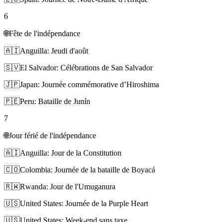
6
🌐
Fête de l'indépendance
🇦🇮
Anguilla: Jeudi d'août
🇸🇻
El Salvador: Célébrations de San Salvador
🇯🇵
Japan: Journée commémorative d’Hiroshima
🇵🇪
Peru: Bataille de Junín
7
🌐
Jour férié de l'indépendance
🇦🇮
Anguilla: Jour de la Constitution
🇨🇴
Colombia: Journée de la bataille de Boyacá
🇷🇼
Rwanda: Jour de l'Umuganura
🇺🇸
United States: Journée de la Purple Heart
🇺🇸
United States: Week-end sans taxe