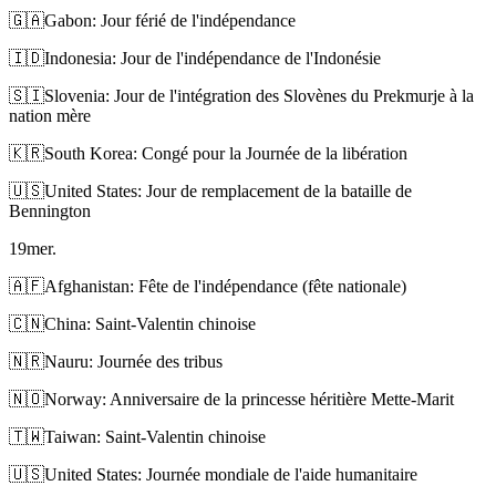
🇬🇦
Gabon: Jour férié de l'indépendance
🇮🇩
Indonesia: Jour de l'indépendance de l'Indonésie
🇸🇮
Slovenia: Jour de l'intégration des Slovènes du Prekmurje à la
nation mère
🇰🇷
South Korea: Congé pour la Journée de la libération
🇺🇸
United States: Jour de remplacement de la bataille de
Bennington
19
mer.
🇦🇫
Afghanistan: Fête de l'indépendance (fête nationale)
🇨🇳
China: Saint-Valentin chinoise
🇳🇷
Nauru: Journée des tribus
🇳🇴
Norway: Anniversaire de la princesse héritière Mette-Marit
🇹🇼
Taiwan: Saint-Valentin chinoise
🇺🇸
United States: Journée mondiale de l'aide humanitaire