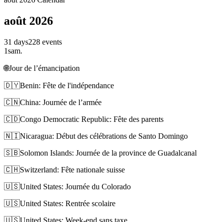
août 2026
31 days
228 events
1
sam.
🌐
Jour de l’émancipation
🇩🇾
Benin: Fête de l'indépendance
🇨🇳
China: Journée de l’armée
🇨🇩
Congo Democratic Republic: Fête des parents
🇳🇮
Nicaragua: Début des célébrations de Santo Domingo
🇸🇧
Solomon Islands: Journée de la province de Guadalcanal
🇨🇭
Switzerland: Fête nationale suisse
🇺🇸
United States: Journée du Colorado
🇺🇸
United States: Rentrée scolaire
🇺🇸
United States: Week-end sans taxe