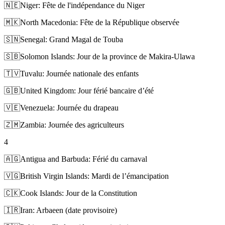
🇳🇪
Niger: Fête de l'indépendance du Niger
🇲🇰
North Macedonia: Fête de la République observée
🇸🇳
Senegal: Grand Magal de Touba
🇸🇧
Solomon Islands: Jour de la province de Makira-Ulawa
🇹🇻
Tuvalu: Journée nationale des enfants
🇬🇧
United Kingdom: Jour férié bancaire d’été
🇻🇪
Venezuela: Journée du drapeau
🇿🇲
Zambia: Journée des agriculteurs
4
🇦🇬
Antigua and Barbuda: Férié du carnaval
🇻🇬
British Virgin Islands: Mardi de l’émancipation
🇨🇰
Cook Islands: Jour de la Constitution
🇮🇷
Iran: Arbaeen (date provisoire)