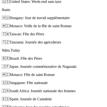
🇺🇸
United States: Week-end sans taxe
8
sam.
🇭🇺
Hungary: Jour de travail supplémentaire
🇲🇨
Monaco: Veille de la fête de saint Roman
🇹🇼
Taiwan: Fête des Pères
🇹🇿
Tanzania: Journée des agriculteurs
9
dim.
Today
🇧🇷
Brazil: Fête des Pères
🇯🇵
Japan: Journée commémorative de Nagasaki
🇲🇨
Monaco: Fête de saint Roman
🇸🇬
Singapore: Fête nationale
🇿🇦
South Africa: Journée nationale des femmes
🇪🇸
Spain: Journée de Cantabrie