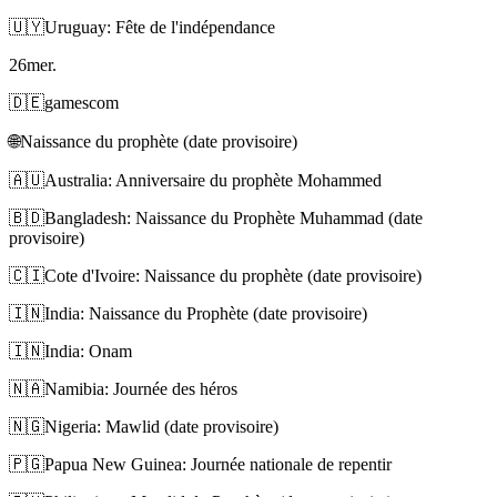
🇺🇾
Uruguay: Fête de l'indépendance
26
mer.
🇩🇪
gamescom
🌐
Naissance du prophète (date provisoire)
🇦🇺
Australia: Anniversaire du prophète Mohammed
🇧🇩
Bangladesh: Naissance du Prophète Muhammad (date
provisoire)
🇨🇮
Cote d'Ivoire: Naissance du prophète (date provisoire)
🇮🇳
India: Naissance du Prophète (date provisoire)
🇮🇳
India: Onam
🇳🇦
Namibia: Journée des héros
🇳🇬
Nigeria: Mawlid (date provisoire)
🇵🇬
Papua New Guinea: Journée nationale de repentir