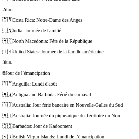
2
dim.
🇨🇷
Costa Rica: Notre-Dame des Anges
🇮🇳
India: Journée de l'amitié
🇲🇰
North Macedonia: Fête de la République
🇺🇸
United States: Journée de la famille américaine
3
lun.
🌐
Jour de l’émancipation
🇦🇮
Anguilla: Lundi d'août
🇦🇬
Antigua and Barbuda: Férié du carnaval
🇦🇺
Australia: Jour férié bancaire en Nouvelle-Galles du Sud
🇦🇺
Australia: Journée du pique-nique du Territoire du Nord
🇧🇧
Barbados: Jour de Kadooment
🇻🇬
British Virgin Islands: Lundi de l’émancipation