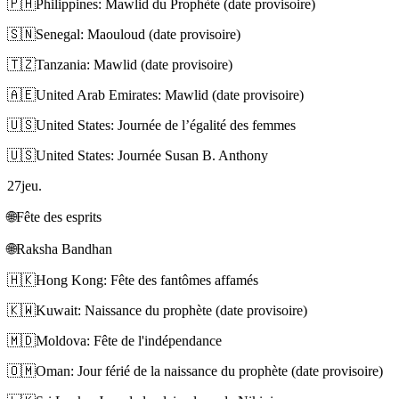
🇵🇭
Philippines: Mawlid du Prophète (date provisoire)
🇸🇳
Senegal: Maouloud (date provisoire)
🇹🇿
Tanzania: Mawlid (date provisoire)
🇦🇪
United Arab Emirates: Mawlid (date provisoire)
🇺🇸
United States: Journée de l’égalité des femmes
🇺🇸
United States: Journée Susan B. Anthony
27
jeu.
🌐
Fête des esprits
🌐
Raksha Bandhan
🇭🇰
Hong Kong: Fête des fantômes affamés
🇰🇼
Kuwait: Naissance du prophète (date provisoire)
🇲🇩
Moldova: Fête de l'indépendance
🇴🇲
Oman: Jour férié de la naissance du prophète (date provisoire)