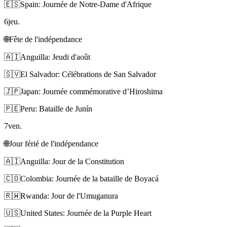
🇪🇸
Spain: Journée de Notre-Dame d'Afrique
6
jeu.
🌐
Fête de l'indépendance
🇦🇮
Anguilla: Jeudi d'août
🇸🇻
El Salvador: Célébrations de San Salvador
🇯🇵
Japan: Journée commémorative d’Hiroshima
🇵🇪
Peru: Bataille de Junín
7
ven.
🌐
Jour férié de l'indépendance
🇦🇮
Anguilla: Jour de la Constitution
🇨🇴
Colombia: Journée de la bataille de Boyacá
🇷🇼
Rwanda: Jour de l'Umuganura
🇺🇸
United States: Journée de la Purple Heart