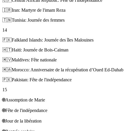
🇨🇫
Central African Republic: Fête de l'indépendance
🇮🇷
Iran: Martyre de l'imam Reza
🇹🇳
Tunisia: Journée des femmes
14
🇫🇰
Falkland Islands: Journée des îles Malouines
🇭🇹
Haiti: Journée de Bois-Caïman
🇲🇻
Maldives: Fête nationale
🇲🇦
Morocco: Anniversaire de la récupération d’Oued Ed-Dahab
🇵🇰
Pakistan: Fête de l'indépendance
15
🌐
Assomption de Marie
🌐
Fête de l'indépendance
🌐
Jour de la libération