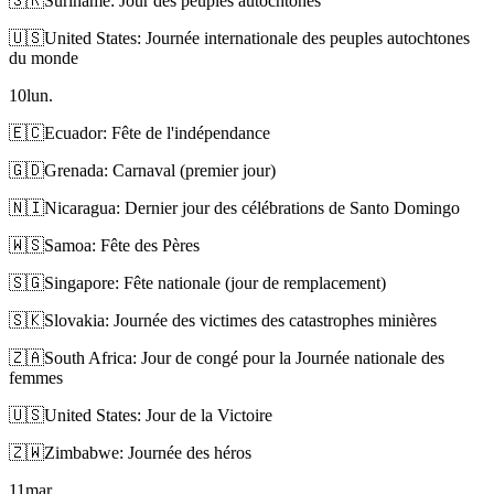
🇸🇷
Suriname: Jour des peuples autochtones
🇺🇸
United States: Journée internationale des peuples autochtones
du monde
10
lun.
🇪🇨
Ecuador: Fête de l'indépendance
🇬🇩
Grenada: Carnaval (premier jour)
🇳🇮
Nicaragua: Dernier jour des célébrations de Santo Domingo
🇼🇸
Samoa: Fête des Pères
🇸🇬
Singapore: Fête nationale (jour de remplacement)
🇸🇰
Slovakia: Journée des victimes des catastrophes minières
🇿🇦
South Africa: Jour de congé pour la Journée nationale des
femmes
🇺🇸
United States: Jour de la Victoire
🇿🇼
Zimbabwe: Journée des héros
11
mar.