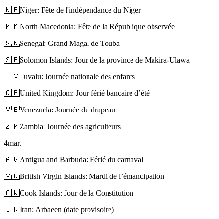
🇳🇪
Niger: Fête de l'indépendance du Niger
🇲🇰
North Macedonia: Fête de la République observée
🇸🇳
Senegal: Grand Magal de Touba
🇸🇧
Solomon Islands: Jour de la province de Makira-Ulawa
🇹🇻
Tuvalu: Journée nationale des enfants
🇬🇧
United Kingdom: Jour férié bancaire d’été
🇻🇪
Venezuela: Journée du drapeau
🇿🇲
Zambia: Journée des agriculteurs
4
mar.
🇦🇬
Antigua and Barbuda: Férié du carnaval
🇻🇬
British Virgin Islands: Mardi de l’émancipation
🇨🇰
Cook Islands: Jour de la Constitution
🇮🇷
Iran: Arbaeen (date provisoire)