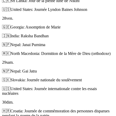
🇱🇰
Sri Lanka: Jour de la pleine lune de Nikini
🇺🇸
United States: Journée Lyndon Baines Johnson
28
ven.
🇬🇪
Georgia: Assomption de Marie
🇮🇳
India: Raksha Bandhan
🇳🇵
Nepal: Janai Purnima
🇲🇰
North Macedonia: Dormition de la Mère de Dieu (orthodoxe)
29
sam.
🇳🇵
Nepal: Gai Jatra
🇸🇰
Slovakia: Journée nationale du soulèvement
🇺🇸
United States: Journée internationale contre les essais
nucléaires
30
dim.
🇭🇷
Croatia: Journée de commémoration des personnes disparues
pendant la guerre de la patrie