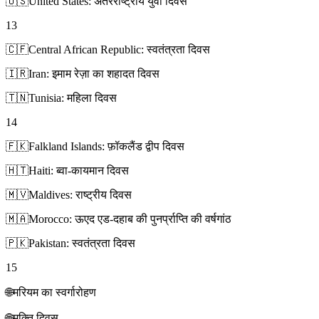
🇺🇸
United States: अंतरराष्ट्रीय युवा दिवस
13
🇨🇫
Central African Republic: स्वतंत्रता दिवस
🇮🇷
Iran: इमाम रेज़ा का शहादत दिवस
🇹🇳
Tunisia: महिला दिवस
14
🇫🇰
Falkland Islands: फ़ॉकलैंड द्वीप दिवस
🇭🇹
Haiti: ब्वा-कायमान दिवस
🇲🇻
Maldives: राष्ट्रीय दिवस
🇲🇦
Morocco: ऊएद एड-दहाब की पुनर्प्राप्ति की वर्षगांठ
🇵🇰
Pakistan: स्वतंत्रता दिवस
15
🌐
मरियम का स्वर्गारोहण
🌐
मुक्ति दिवस