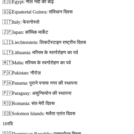
🇪🇬
Egypt: नील नदी की बाढ़
🇬🇶
Equatorial Guinea: संविधान दिवस
🇮🇹
Italy: फेरागोस्तो
🇯🇵
Japan: कॉमिक मार्केट
🇱🇮
Liechtenstein: लिकटेंस्टाइन राष्ट्रीय दिवस
🇱🇹
Lithuania: मरियम के स्वर्गारोहण का पर्व
🇲🇹
Malta: मरियम के स्वर्गारोहण का पर्व
🇵🇰
Pakistan: नौरोज़
🇵🇦
Panama: पुराने पनामा नगर की स्थापना
🇵🇾
Paraguay: असुन्सियोन की स्थापना
🇷🇴
Romania: संत मेरी दिवस
🇸🇧
Solomon Islands: मलैता प्रांत दिवस
16
रवि
🇩🇴
Dominican Republic: पुनर्स्थापन दिवस