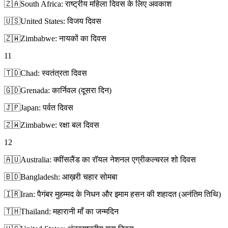
🇿🇦
South Africa: राष्ट्रीय महिला दिवस के लिए अवकाश
🇺🇸
United States: विजय दिवस
🇿🇼
Zimbabwe: नायकों का दिवस
11
🇹🇩
Chad: स्वतंत्रता दिवस
🇬🇩
Grenada: कार्निवल (दूसरा दिन)
🇯🇵
Japan: पर्वत दिवस
🇿🇼
Zimbabwe: रक्षा बल दिवस
12
🇦🇺
Australia: क्वींसलैंड का रॉयल नेशनल एग्रीकल्चरल शो दिवस
🇧🇩
Bangladesh: आख़री चहार सोमबा
🇮🇷
Iran: पैगंबर मुहम्मद के निधन और इमाम हसन की शहादत (अनंतिम तिथि)
🇹🇭
Thailand: महारानी माँ का जन्मदिन