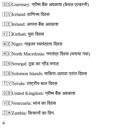
🇬🇬
Guernsey: ग्रीष्म बैंक अवकाश (केवल एल्डरनी)
🇮🇸
Iceland: वाणिज्य दिवस
🇮🇪
Ireland: अगस्त बैंक अवकाश
🇰🇮
Kiribati: युवा दिवस
🇳🇪
Niger: नाइजर स्वतंत्रता दिवस
🇲🇰
North Macedonia: गणतंत्र दिवस (मनाया गया)
🇸🇳
Senegal: टूबा का ग्रैंड मगाल
🇸🇧
Solomon Islands: माकिरा-उलावा प्रांत दिवस
🇹🇻
Tuvalu: राष्ट्रीय बाल दिवस
🇬🇧
United Kingdom: ग्रीष्म बैंक अवकाश
🇻🇪
Venezuela: ध्वज का दिवस
🇿🇲
Zambia: किसानों का दिन
4