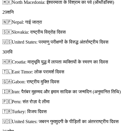
🇲🇰
North Macedonia: ईश्वरमाता के विश्राम का पर्व (ऑर्थोडॉक्स)
29
शनि
🇳🇵
Nepal: गाई जात्रा
🇸🇰
Slovakia: राष्ट्रीय विद्रोह दिवस
🇺🇸
United States: परमाणु परीक्षणों के विरुद्ध अंतर्राष्ट्रीय दिवस
30
रवि
🇭🇷
Croatia: मातृभूमि युद्ध में लापता व्यक्तियों के स्मरण का दिवस
🇹🇱
East Timor: लोक परामर्श दिवस
🇬🇦
Gabon: राष्ट्रीय मुक्ति दिवस
🇮🇷
Iran: पैग़ंबर मुहम्मद और इमाम सादिक का जन्मदिन (अनुमानित तिथि)
🇵🇪
Peru: संत रोज़ा दे लीमा
🇹🇷
Turkey: विजय दिवस
🇺🇸
United States: जबरन गुमशुदगी के पीड़ितों का अंतरराष्ट्रीय दिवस