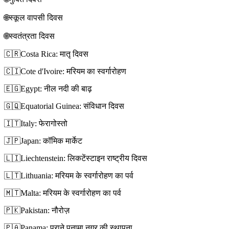
🌐
स्कूल वापसी दिवस
🌐
स्वतंत्रता दिवस
🇨🇷
Costa Rica: मातृ दिवस
🇨🇮
Cote d'Ivoire: मरियम का स्वर्गारोहण
🇪🇬
Egypt: नील नदी की बाढ़
🇬🇶
Equatorial Guinea: संविधान दिवस
🇮🇹
Italy: फेरागोस्तो
🇯🇵
Japan: कॉमिक मार्केट
🇱🇮
Liechtenstein: लिकटेंस्टाइन राष्ट्रीय दिवस
🇱🇹
Lithuania: मरियम के स्वर्गारोहण का पर्व
🇲🇹
Malta: मरियम के स्वर्गारोहण का पर्व
🇵🇰
Pakistan: नौरोज़
🇵🇦
Panama: पुराने पनामा नगर की स्थापना