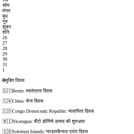
सोम
मंगल
बुध
गुरु
शुक्र
शनि
26
27
28
29
30
31
1
🌐
मुक्ति दिवस
🇩🇾
Benin: स्वतंत्रता दिवस
🇨🇳
China: सेना दिवस
🇨🇩
Congo Democratic Republic: मातापिता दिवस
🇳🇮
Nicaragua: सैंटो डोमिंगो उत्सव की शुरुआत
🇸🇧
Solomon Islands: ग्वाडलकैनाल प्रांत दिवस