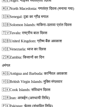
🇳🇪
Niger: नाइजर स्वतंत्रता दिवस
🇲🇰
North Macedonia: गणतंत्र दिवस (मनाया गया)
🇸🇳
Senegal: टूबा का ग्रैंड मगाल
🇸🇧
Solomon Islands: माकिरा-उलावा प्रांत दिवस
🇹🇻
Tuvalu: राष्ट्रीय बाल दिवस
🇬🇧
United Kingdom: ग्रीष्म बैंक अवकाश
🇻🇪
Venezuela: ध्वज का दिवस
🇿🇲
Zambia: किसानों का दिन
4
मंगल
🇦🇬
Antigua and Barbuda: कार्निवल अवकाश
🇻🇬
British Virgin Islands: मुक्ति मंगलवार
🇨🇰
Cook Islands: संविधान दिवस
🇮🇷
Iran: अरबईन (अस्थायी तिथि)
🇵🇰
Pakistan: चेलुम (संभावित तिथि)