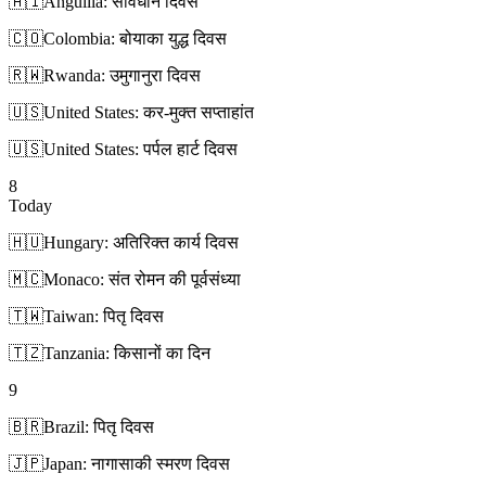
🇦🇮
Anguilla: संविधान दिवस
🇨🇴
Colombia: बोयाका युद्ध दिवस
🇷🇼
Rwanda: उमुगानुरा दिवस
🇺🇸
United States: कर-मुक्त सप्ताहांत
🇺🇸
United States: पर्पल हार्ट दिवस
8
Today
🇭🇺
Hungary: अतिरिक्त कार्य दिवस
🇲🇨
Monaco: संत रोमन की पूर्वसंध्या
🇹🇼
Taiwan: पितृ दिवस
🇹🇿
Tanzania: किसानों का दिन
9
🇧🇷
Brazil: पितृ दिवस
🇯🇵
Japan: नागासाकी स्मरण दिवस