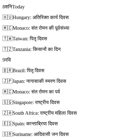
8
शनि
Today
🇭🇺
Hungary: अतिरिक्त कार्य दिवस
🇲🇨
Monaco: संत रोमन की पूर्वसंध्या
🇹🇼
Taiwan: पितृ दिवस
🇹🇿
Tanzania: किसानों का दिन
9
रवि
🇧🇷
Brazil: पितृ दिवस
🇯🇵
Japan: नागासाकी स्मरण दिवस
🇲🇨
Monaco: संत रोमन का पर्व
🇸🇬
Singapore: राष्ट्रीय दिवस
🇿🇦
South Africa: राष्ट्रीय महिला दिवस
🇪🇸
Spain: कान्ताब्रिया दिवस
🇸🇷
Suriname: आदिवासी जन दिवस