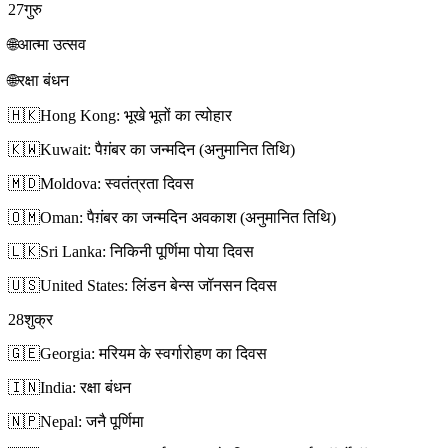
27
गुरु
🌐
आत्मा उत्सव
🌐
रक्षा बंधन
🇭🇰
Hong Kong: भूखे भूतों का त्योहार
🇰🇼
Kuwait: पैग़ंबर का जन्मदिन (अनुमानित तिथि)
🇲🇩
Moldova: स्वतंत्रता दिवस
🇴🇲
Oman: पैग़ंबर का जन्मदिन अवकाश (अनुमानित तिथि)
🇱🇰
Sri Lanka: निकिनी पूर्णिमा पोया दिवस
🇺🇸
United States: लिंडन बेन्स जॉनसन दिवस
28
शुक्र
🇬🇪
Georgia: मरियम के स्वर्गारोहण का दिवस
🇮🇳
India: रक्षा बंधन
🇳🇵
Nepal: जनै पूर्णिमा