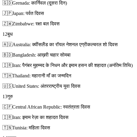
🇬🇩
Grenada: कार्निवल (दूसरा दिन)
🇯🇵
Japan: पर्वत दिवस
🇿🇼
Zimbabwe: रक्षा बल दिवस
12
बुध
🇦🇺
Australia: क्वींसलैंड का रॉयल नेशनल एग्रीकल्चरल शो दिवस
🇧🇩
Bangladesh: आख़री चहार सोमबा
🇮🇷
Iran: पैगंबर मुहम्मद के निधन और इमाम हसन की शहादत (अनंतिम तिथि)
🇹🇭
Thailand: महारानी माँ का जन्मदिन
🇺🇸
United States: अंतरराष्ट्रीय युवा दिवस
13
गुरु
🇨🇫
Central African Republic: स्वतंत्रता दिवस
🇮🇷
Iran: इमाम रेज़ा का शहादत दिवस
🇹🇳
Tunisia: महिला दिवस