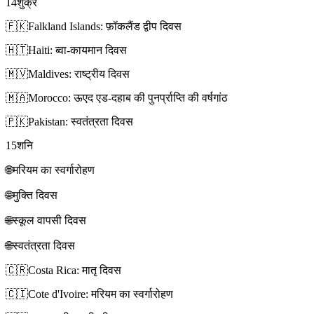
14
शुक्र
🇫🇰
Falkland Islands: फ़ॉकलैंड द्वीप दिवस
🇭🇹
Haiti: ब्वा-कायमान दिवस
🇲🇻
Maldives: राष्ट्रीय दिवस
🇲🇦
Morocco: ऊएद एड-दहाब की पुनर्प्राप्ति की वर्षगांठ
🇵🇰
Pakistan: स्वतंत्रता दिवस
15
शनि
🌐
मरियम का स्वर्गारोहण
🌐
मुक्ति दिवस
🌐
स्कूल वापसी दिवस
🌐
स्वतंत्रता दिवस
🇨🇷
Costa Rica: मातृ दिवस
🇨🇮
Cote d'Ivoire: मरियम का स्वर्गारोहण