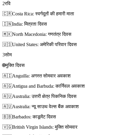
2
रवि
🇨🇷
Costa Rica: स्वर्गदूतों की हमारी माता
🇮🇳
India: मित्रता दिवस
🇲🇰
North Macedonia: गणतंत्र दिवस
🇺🇸
United States: अमेरिकी परिवार दिवस
3
सोम
🌐
मुक्ति दिवस
🇦🇮
Anguilla: अगस्त सोमवार अवकाश
🇦🇬
Antigua and Barbuda: कार्निवल अवकाश
🇦🇺
Australia: उत्तरी क्षेत्र पिकनिक दिवस
🇦🇺
Australia: न्यू साउथ वेल्स बैंक अवकाश
🇧🇧
Barbados: काडूमेंट दिवस
🇻🇬
British Virgin Islands: मुक्ति सोमवार