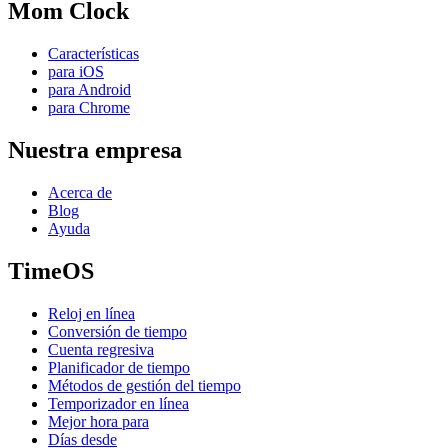
Mom Clock
Características
para iOS
para Android
para Chrome
Nuestra empresa
Acerca de
Blog
Ayuda
TimeOS
Reloj en línea
Conversión de tiempo
Cuenta regresiva
Planificador de tiempo
Métodos de gestión del tiempo
Temporizador en línea
Mejor hora para
Días desde