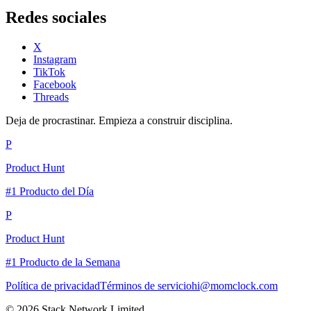
Redes sociales
X
Instagram
TikTok
Facebook
Threads
Deja de procrastinar. Empieza a construir disciplina.
P
Product Hunt
#1 Producto del Día
P
Product Hunt
#1 Producto de la Semana
Política de privacidad
Términos de servicio
hi@momclock.com
© 2026 Stack Network Limited