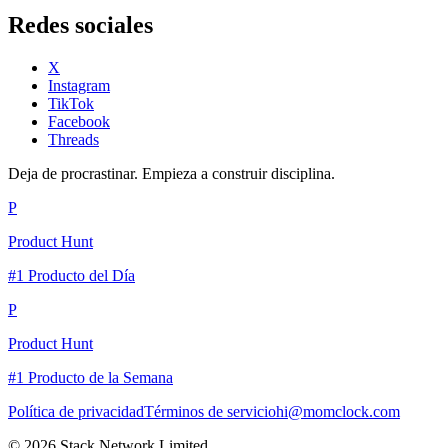
Redes sociales
X
Instagram
TikTok
Facebook
Threads
Deja de procrastinar. Empieza a construir disciplina.
P
Product Hunt
#1 Producto del Día
P
Product Hunt
#1 Producto de la Semana
Política de privacidad
Términos de servicio
hi@momclock.com
© 2026 Stack Network Limited