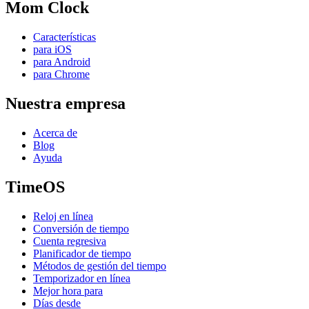
Mom Clock
Características
para iOS
para Android
para Chrome
Nuestra empresa
Acerca de
Blog
Ayuda
TimeOS
Reloj en línea
Conversión de tiempo
Cuenta regresiva
Planificador de tiempo
Métodos de gestión del tiempo
Temporizador en línea
Mejor hora para
Días desde