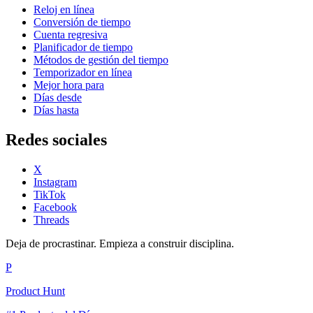
Reloj en línea
Conversión de tiempo
Cuenta regresiva
Planificador de tiempo
Métodos de gestión del tiempo
Temporizador en línea
Mejor hora para
Días desde
Días hasta
Redes sociales
X
Instagram
TikTok
Facebook
Threads
Deja de procrastinar. Empieza a construir disciplina.
P
Product Hunt