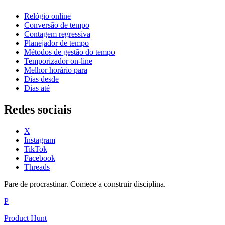
Relógio online
Conversão de tempo
Contagem regressiva
Planejador de tempo
Métodos de gestão do tempo
Temporizador on-line
Melhor horário para
Dias desde
Dias até
Redes sociais
X
Instagram
TikTok
Facebook
Threads
Pare de procrastinar. Comece a construir disciplina.
P
Product Hunt