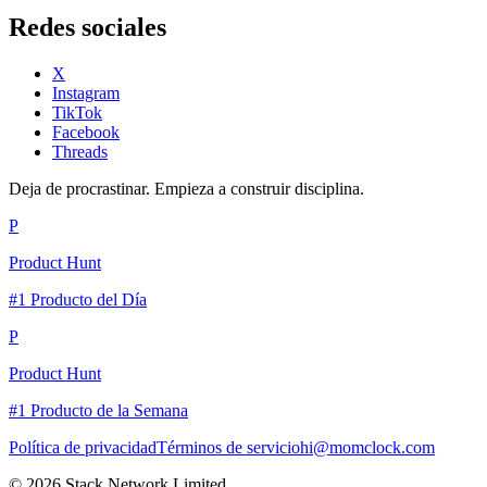
Redes sociales
X
Instagram
TikTok
Facebook
Threads
Deja de procrastinar. Empieza a construir disciplina.
P
Product Hunt
#1 Producto del Día
P
Product Hunt
#1 Producto de la Semana
Política de privacidad
Términos de servicio
hi@momclock.com
© 2026 Stack Network Limited