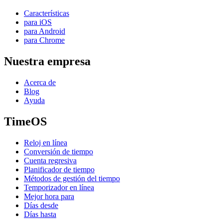
Características
para iOS
para Android
para Chrome
Nuestra empresa
Acerca de
Blog
Ayuda
TimeOS
Reloj en línea
Conversión de tiempo
Cuenta regresiva
Planificador de tiempo
Métodos de gestión del tiempo
Temporizador en línea
Mejor hora para
Días desde
Días hasta