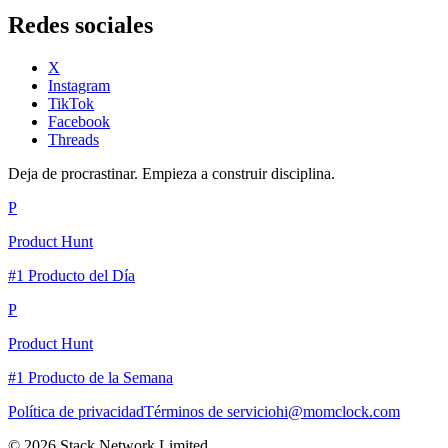
Redes sociales
X
Instagram
TikTok
Facebook
Threads
Deja de procrastinar. Empieza a construir disciplina.
P
Product Hunt
#1 Producto del Día
P
Product Hunt
#1 Producto de la Semana
Política de privacidad
Términos de servicio
hi@momclock.com
© 2026 Stack Network Limited