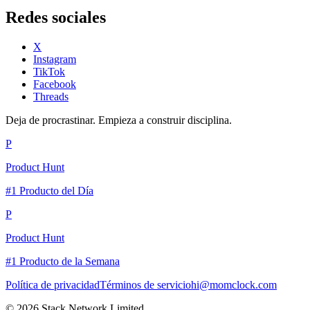
Redes sociales
X
Instagram
TikTok
Facebook
Threads
Deja de procrastinar. Empieza a construir disciplina.
P
Product Hunt
#1 Producto del Día
P
Product Hunt
#1 Producto de la Semana
Política de privacidad
Términos de servicio
hi@momclock.com
© 2026 Stack Network Limited