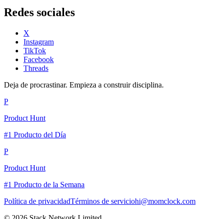
Redes sociales
X
Instagram
TikTok
Facebook
Threads
Deja de procrastinar. Empieza a construir disciplina.
P
Product Hunt
#1 Producto del Día
P
Product Hunt
#1 Producto de la Semana
Política de privacidad
Términos de servicio
hi@momclock.com
© 2026 Stack Network Limited