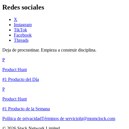
Redes sociales
X
Instagram
TikTok
Facebook
Threads
Deja de procrastinar. Empieza a construir disciplina.
P
Product Hunt
#1 Producto del Día
P
Product Hunt
#1 Producto de la Semana
Política de privacidad
Términos de servicio
hi@momclock.com
© 2026 Stack Network Limited